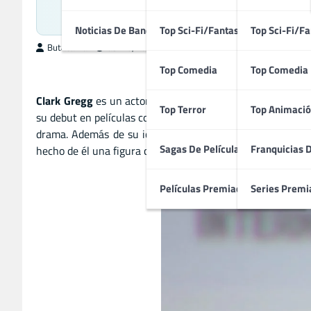
De Guioni
Noticias De Bandas Sonoras
Top Sci-Fi/Fantasía
Top Sci-Fi/Fa
ButacaMax
abril 5, 2025
Top Comedia
Top Comedia
Clark Gregg
es un actor, director y guionista estadounid
Top Terror
Top Animació
su debut en películas como
The Avengers
hasta su presenci
drama. Además de su icónica participación en Marvel, ha 
Sagas De Películas
Franquicias 
hecho de él una figura clave en Hollywood.
Películas Premiadas
Series Premi