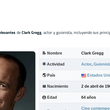
elevantes
de
Clark Gregg
, actor
y
guionista, incluyendo sus princi
📝 Nombre
Clark Gregg
🌟 Actividad
Actor
,
Guionist
🌎 País
Estados Un
📅 Nacimiento
2 de abril de 19
🎂 Edad
64 años
Cine contempo