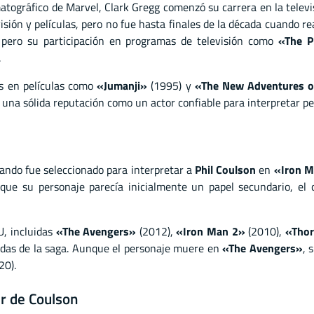
atográfico de Marvel, Clark Gregg comenzó su carrera en la telev
visión y películas, pero no fue hasta finales de la década cuando 
pero su participación en programas de televisión como
«The P
.
os en películas como
«Jumanji»
(1995) y
«The New Adventures of
una sólida reputación como un actor confiable para interpretar pe
uando fue seleccionado para interpretar a
Phil Coulson
en
«Iron 
 que su personaje parecía inicialmente un papel secundario, el c
U, incluidas
«The Avengers»
(2012),
«Iron Man 2»
(2010),
«Tho
idas de la saga. Aunque el personaje muere en
«The Avengers»
, 
0).
er de Coulson