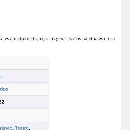
pales ámbitos de trabajo, los géneros más habituales en su
a
idos
62
ráneo
,
Teatro
,