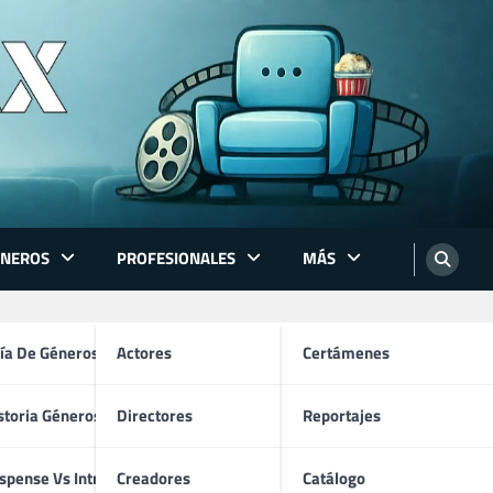
ÉNEROS
PROFESIONALES
MÁS
ón
ía De Géneros
Actores
Certámenes
storia Géneros TV
Directores
Reportajes
os
spense Vs Intriga
Creadores
Catálogo