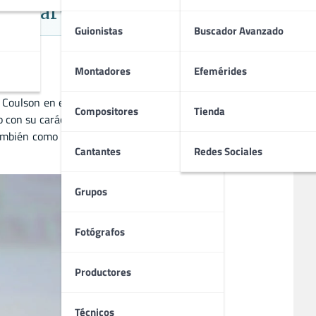
rso Marvel
Guionistas
Buscador Avanzado
Montadores
Efemérides
l Coulson en el Universo Cinematográfico de Marvel. Desde
Compositores
Tienda
o con su carácter carismático y su dominio de la acción y el
bién como director y escritor. Su estilo actoral único ha
Cantantes
Redes Sociales
Grupos
Fotógrafos
Productores
Técnicos