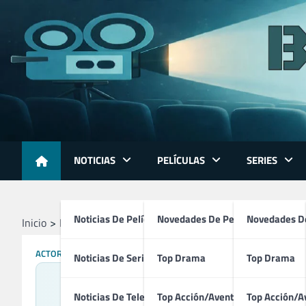
Skip
to
content
NOTICIAS
PELÍCULAS
SERIES
Noticias De Películas
Novedades De Películas
Novedades De
Inicio
Profesionales
Actores
Clark Gregg
ACTORES
GUIONISTAS
Noticias De Series
Top Drama
Top Drama
Noticias De Televisión
Top Acción/Aventura
Top Acción/A