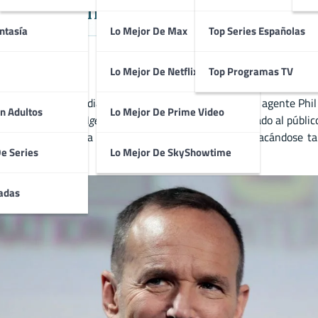
sta a Agente Coulson en el Unive
ntasía
Lo Mejor De Max
Top Series Españolas
Lo Mejor De Netflix
Top Programas TV
ense, conocido mundialmente por su interpretación del agente Phi
n Adultos
Lo Mejor De Prime Video
a en series como
Agents of S.H.I.E.L.D.
, Gregg ha cautivado al públic
tenido una exitosa carrera en cine y televisión, destacándose tam
De Series
Lo Mejor De SkyShowtime
adas