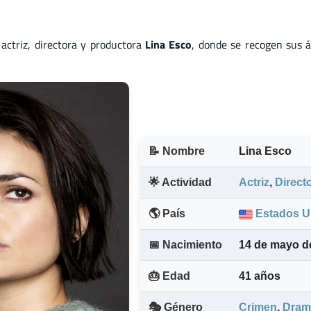
actriz
,
directora
y
productora
Lina Esco
, donde se recogen sus á
📝 Nombre
Lina Esco
🌟 Actividad
Actriz
,
Direct
🌎 País
Estados U
📅 Nacimiento
14 de mayo d
🎂 Edad
41 años
🎭 Género
Crimen
,
Dram