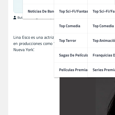
Actriz Estadoun
Noticias De Bandas Sonoras
Top Sci-Fi/Fantasía
Top Sci-Fi/Fa
ButacaMax
abril 27, 2026
Top Comedia
Top Comedia
Lina Esco es una actriz de cine estadounidense de crimen, 
Top Terror
Top Animació
en producciones como ‘El botín’, ‘London: Oscura obsesión’ 
Nueva York’.
Sagas De Películas
Franquicias 
Películas Premiadas
Series Premi