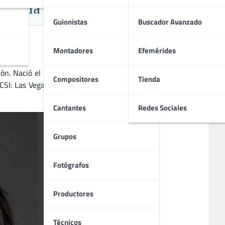
Drama y Thriller
Guionistas
Buscador Avanzado
Montadores
Efemérides
sión. Nació el 14 de mayo de 1985. En el cine, ha trabajado
Compositores
Tienda
SI: Las Vegas’, ‘S.W.A.T.: Los hombres de Harrelson’ y ‘CSI:
Cantantes
Redes Sociales
Grupos
Fotógrafos
Productores
Técnicos