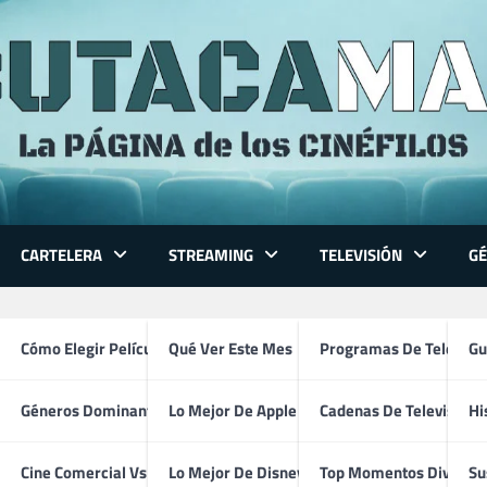
CARTELERA
STREAMING
TELEVISIÓN
G
 Series
Cómo Elegir Película
Qué Ver Este Mes
Programas De Televisi
Gu
Géneros Dominantes
Lo Mejor De Apple TV
Cadenas De Televisión
Hi
Lina Esco
ventura
Cine Comercial Vs Autor
Lo Mejor De Disney+
Top Momentos Divertid
Su