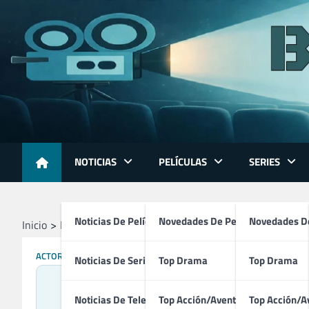
Skip
to
content
NOTICIAS
PELÍCULAS
SERIES
Noticias De Películas
Novedades De Películas
Novedades De
Inicio
Profesionales
Actores
Lina Esco
ACTORES
DIRECTORES
PRODUCTORES
Noticias De Series
Top Drama
Top Drama
Noticias De Televisión
Top Acción/Aventura
Top Acción/A