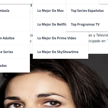
idense con trayectoria en Crimen, 
ntasía
Lo Mejor De Max
Top Series Españolas
Lo Mejor De Netflix
Top Programas TV
drama y thriller con participación habitual en Películas y Televi
n Adultos
Lo Mejor De Prime Video
y ‘LOL’. En cuanto a su trabajo en televisión, ha participado en ‘C
De Series
Lo Mejor De SkyShowtime
adas