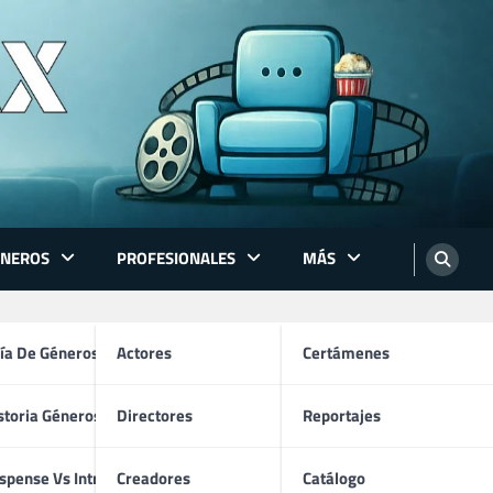
ÉNEROS
PROFESIONALES
MÁS
ón
ía De Géneros
Actores
Certámenes
storia Géneros TV
Directores
Reportajes
os
spense Vs Intriga
Creadores
Catálogo