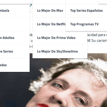
e la Era Dorada de Hollywood y Ga
ntasía
Lo Mejor De Max
Top Series Españolas
Lo Mejor De Netflix
Top Programas TV
e clásico, destacándose por su talento cómico y su capacidad para 
n Adultos
Lo Mejor De Prime Video
cine sonoro, ganando un Oscar por su papel en
Min and Bill
. Su caris
s y respetadas de la época dorada de Hollywood.
De Series
Lo Mejor De SkyShowtime
adas