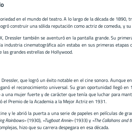
do
toriedad en el mundo del teatro. A lo largo de la década de 1890, 
 logró construir una sólida reputación como actriz de comedia, y s
XX, Dressler también se aventuró en la pantalla grande. Su primer
la industria cinematográfica aún estaba en sus primeras etapas de
 las grandes estrellas de Hollywood.
Dressler, que logró un éxito notable en el cine sonoro. Aunque e
e ganó el reconocimiento universal. Su gran oportunidad llegó en
ó a una mujer fuerte y de carácter que tenía que luchar para mant
lió el Premio de la Academia a la Mejor Actriz en 1931.
cine y le abrió la puerta a una serie de papeles en películas de gr
ing Rainbows»
(1930),
«Tugboat Annie»
(1933) y
«The Callahans and 
omplejas, hizo que su carrera despegara en esa década.