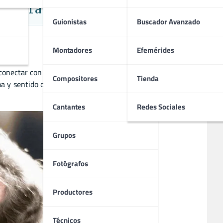
nadora del Oscar
Guionistas
Buscador Avanzado
Montadores
Efemérides
conectar con la audiencia. A pesar de enfrentar desafíos en
Compositores
Tienda
ma y sentido del humor hicieron que se ganara el afecto del
Cantantes
Redes Sociales
Grupos
Fotógrafos
Productores
Técnicos