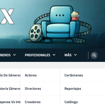
ÉNEROS
PROFESIONALES
MÁS
ón
ía De Géneros
Actores
Certámenes
storia Géneros TV
Directores
Reportajes
os
spense Vs Intriga
Creadores
Catálogo