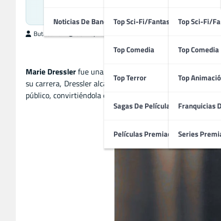
Famosa Actriz d
Noticias De Bandas Sonoras
Top Sci-Fi/Fantasía
Top Sci-Fi/Fa
ButacaMax
abril 5, 2025
Top Comedia
Top Comedia
Marie Dressler
fue una de las figuras más queridas del cin
Top Terror
Top Animació
su carrera, Dressler alcanzó un gran éxito en la era del 
público, convirtiéndola en una de las actrices más querida
Sagas De Películas
Franquicias 
Películas Premiadas
Series Premi