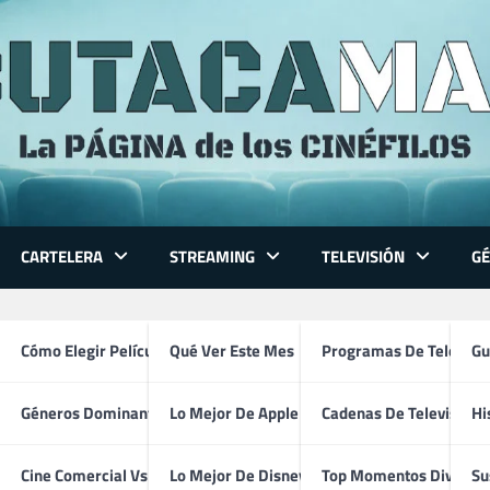
CARTELERA
STREAMING
TELEVISIÓN
G
 Series
Cómo Elegir Película
Qué Ver Este Mes
Programas De Televisi
Gu
Géneros Dominantes
Lo Mejor De Apple TV
Cadenas De Televisión
Hi
Marie Dressler
ventura
Cine Comercial Vs Autor
Lo Mejor De Disney+
Top Momentos Divertid
Su