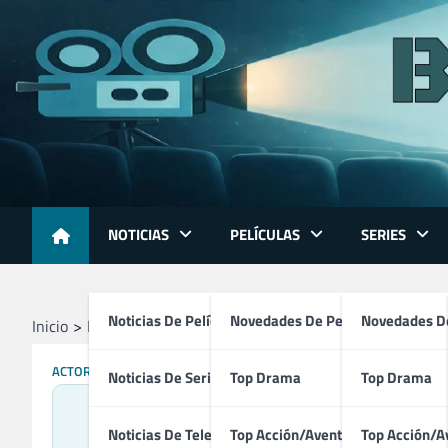
Skip
to
content
NOTICIAS
PELÍCULAS
SERIES
Noticias De Películas
Novedades De Películas
Novedades De
Inicio
Profesionales
Actores
Marie Dressler
ACTORES
Noticias De Series
Top Drama
Top Drama
Noticias De Televisión
Top Acción/Aventura
Top Acción/A