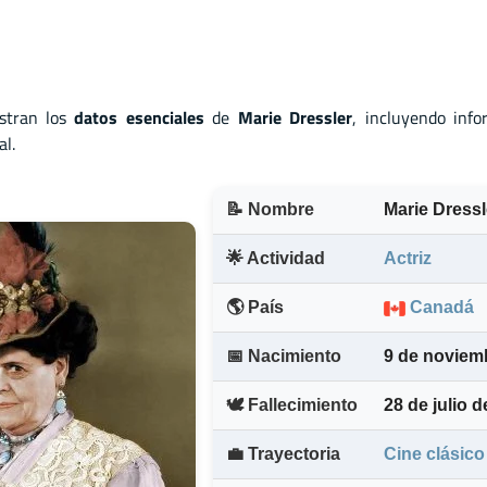
stran los
datos esenciales
de
Marie Dressler
, incluyendo info
al.
📝 Nombre
Marie Dressl
🌟 Actividad
Actriz
🌎 País
Canadá
📅 Nacimiento
9 de noviem
🕊️ Fallecimiento
28 de julio 
💼 Trayectoria
Cine clásico