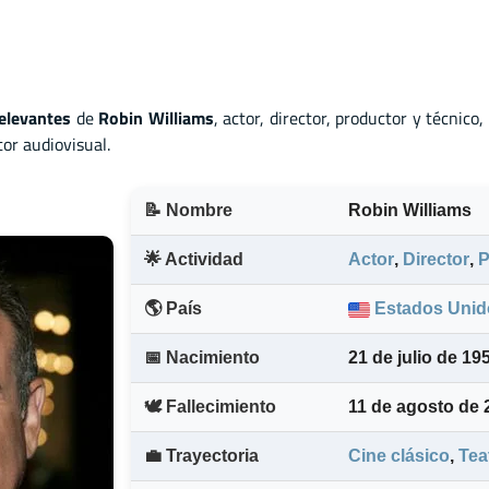
elevantes
de
Robin Williams
, actor
,
director
,
productor
y
técnico,
tor audiovisual.
📝 Nombre
Robin Williams
🌟 Actividad
Actor
,
Director
,
P
🌎 País
Estados Unid
📅 Nacimiento
21 de julio de 195
🕊️ Fallecimiento
11 de agosto de
💼 Trayectoria
Cine clásico
,
Tea