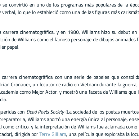
y
se convirtió en uno de los programas más populares de la época
 verbal, lo que lo estableció como una de las figuras más carismátic
a carrera cinematográfica, y en 1980, Williams hizo su debut en 
retación de Williams como el famoso personaje de dibujos animados
ier papel.
carrera cinematográfica con una serie de papeles que consolid
drian Cronauer, un locutor de radio en Vietnam durante la guerra, c
 Academia como Mejor Actor, y mostró una faceta de Williams que 
dia.
queridas con
Dead Poets Society
(La sociedad de los poetas muertos)
 preparatoria, Williams aportó una energía única al personaje, ense
al como crítico, y la interpretación de Williams fue aclamada como
cador), dirigida por
Terry Gilliam
, una película que exploraba la locu