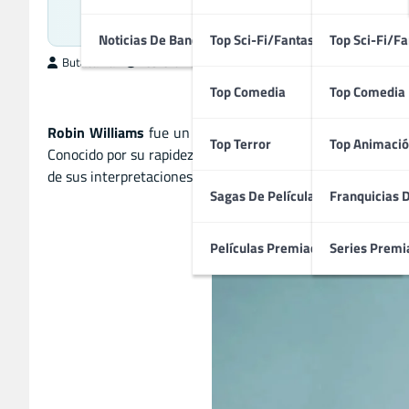
El Inolvi
Noticias De Bandas Sonoras
Top Sci-Fi/Fantasía
Top Sci-Fi/Fa
ButacaMax
febrero 26, 2025
Top Comedia
Top Comedia
Robin Williams
fue un genio de la comedia y un actor exc
Top Terror
Top Animació
Conocido por su rapidez mental y su gran corazón, dejó una
de sus interpretaciones y su impacto en la comedia y el cin
Sagas De Películas
Franquicias 
Películas Premiadas
Series Premi