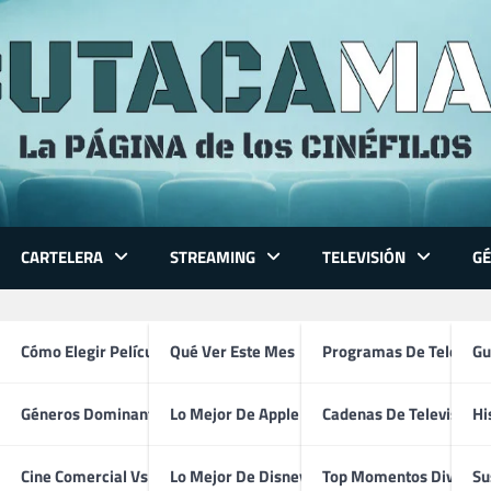
CARTELERA
STREAMING
TELEVISIÓN
G
 Series
Cómo Elegir Película
Qué Ver Este Mes
Programas De Televisi
Gu
Géneros Dominantes
Lo Mejor De Apple TV
Cadenas De Televisión
Hi
Robin Williams
ventura
Cine Comercial Vs Autor
Lo Mejor De Disney+
Top Momentos Divertid
Su