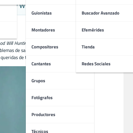
 Hollywood
Guionistas
Buscador Avanzado
Montadores
Efemérides
od Will Hunting
,
Mrs. Doubtfire
,
Dead Poets Society
y
Aladdin
.
Compositores
Tienda
oblemas de salud mental, pero su legado sigue vivo a través
 queridas de todos los tiempos.
Cantantes
Redes Sociales
Grupos
Fotógrafos
Productores
Técnicos