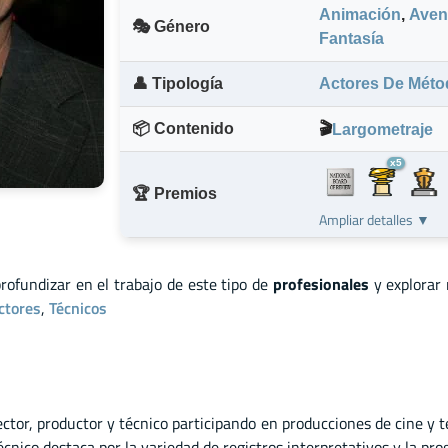
Animación
,
Aven
🎭 Género
Fantasía
👤 Tipología
Actores De Méto
📦 Contenido
🎬
Largometraje
x5
🏆 Premios
Ampliar detalles ▼
profundizar en el trabajo de este tipo de
profesionales
y explorar
ctores
,
Técnicos
ector
,
productor
y
técnico participando en producciones de cine y t
écnico destaca por la variedad de registros interpretativos y la pro