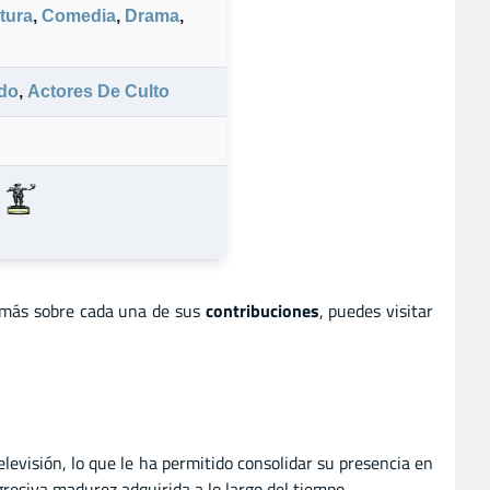
tura
,
Comedia
,
Drama
,
do
,
Actores De Culto
 más sobre cada una de sus
contribuciones
, puedes visitar
elevisión, lo que le ha permitido consolidar su presencia en
gresiva madurez adquirida a lo largo del tiempo.