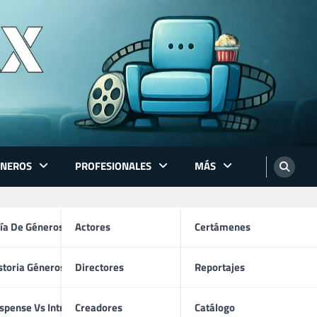
ÉNEROS
PROFESIONALES
MÁS
ón
ía De Géneros
Actores
Certámenes
storia Géneros TV
Directores
Reportajes
os
spense Vs Intriga
Creadores
Catálogo