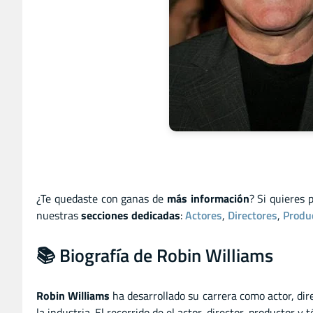
¿Te quedaste con ganas de
más información
? Si quieres 
nuestras
secciones dedicadas
:
Actores
,
Directores
,
Produ
📚 Biografía de Robin Williams
Robin Williams
ha desarrollado su carrera como actor
,
dir
la industria. El recorrido de el actor
,
director
,
productor
y
t