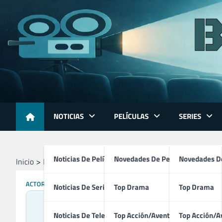
Skip
to
content
NOTICIAS
PELÍCULAS
SERIES
Noticias De Películas
Novedades De Películas
Novedades De
Inicio
Profesionales
Directores
Robin Williams
ACTORES
DIRECTORES
PRODUCTORES
TÉCNICOS
Noticias De Series
Top Drama
Top Drama
Noticias De Televisión
Top Acción/Aventura
Top Acción/A