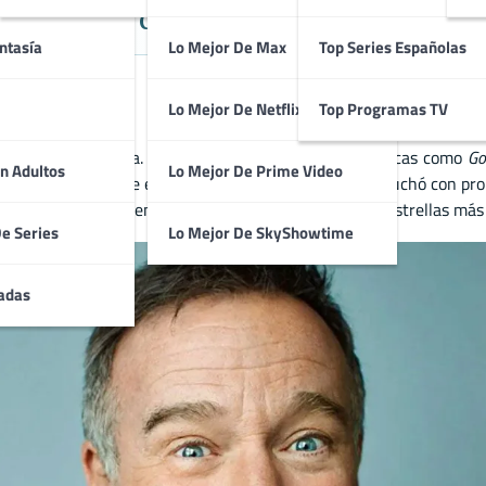
dable Actor de Comedia y Drama en
ntasía
Lo Mejor De Max
Top Series Españolas
Lo Mejor De Netflix
Top Programas TV
epcional en drama. Su carrera incluye películas icónicas como
Go
n Adultos
Lo Mejor De Prime Video
 huella imborrable en la industria del cine. Williams luchó con pr
e. Su energía y talento lo convirtieron en una de las estrellas más
De Series
Lo Mejor De SkyShowtime
adas