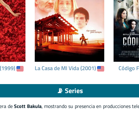
 (1999)
La Casa de MI Vida (2001)
Código 
📡 Series
rera de
Scott Bakula
, mostrando su presencia en producciones tel