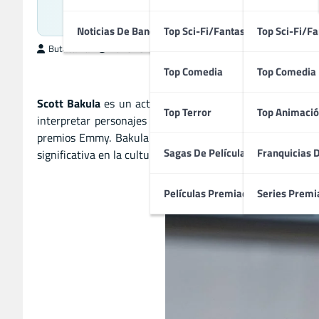
Versati
Noticias De Bandas Sonoras
Top Sci-Fi/Fantasía
Top Sci-Fi/Fa
ButacaMax
noviembre 1, 2025
Top Comedia
Top Comedia
Scott Bakula
es un actor estadounidense conocido por sus
Top Terror
Top Animació
interpretar personajes complejos, combinando ciencia fic
premios Emmy. Bakula también ha trabajado en cine y te
Sagas De Películas
Franquicias 
significativa en la cultura pop y en la televisión contemp
Películas Premiadas
Series Premi