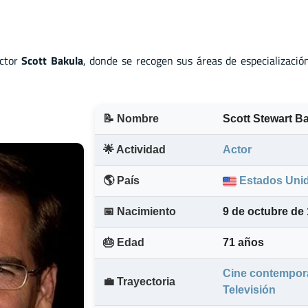
ctor
Scott Bakula
, donde se recogen sus áreas de especializació
📝 Nombre
Scott Stewart B
🌟 Actividad
Actor
🌎 País
Estados Uni
📅 Nacimiento
9 de octubre de
🎂 Edad
71 años
Cine contempo
💼 Trayectoria
Televisión