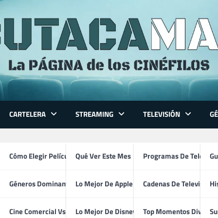
CARTELERA
STREAMING
TELEVISIÓN
G
 Series
Cómo Elegir Película
Qué Ver Este Mes
Programas De Televisi
Gu
Géneros Dominantes
Lo Mejor De Apple TV
Cadenas De Televisión
Hi
Scott Bakula
ventura
Cine Comercial Vs Autor
Lo Mejor De Disney+
Top Momentos Divertid
Su