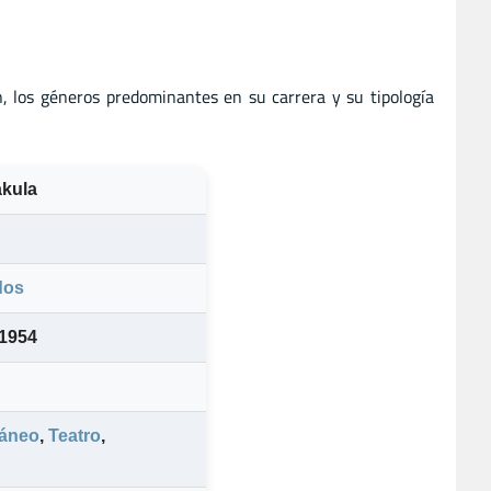
n, los géneros predominantes en su carrera y su tipología
akula
dos
 1954
ráneo
,
Teatro
,