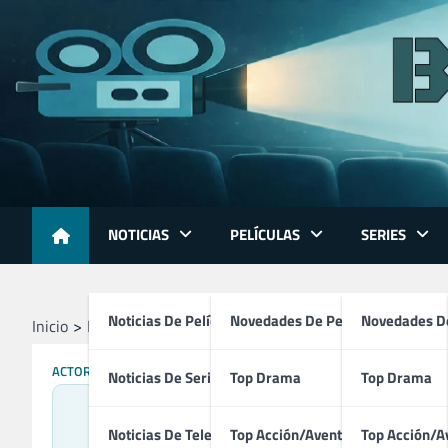
Skip
to
content
NOTICIAS
PELÍCULAS
SERIES
Noticias De Películas
Novedades De Películas
Novedades De
Inicio
Profesionales
Actores
Scott Bakula
ACTORES
Noticias De Series
Top Drama
Top Drama
Noticias De Televisión
Top Acción/Aventura
Top Acción/A