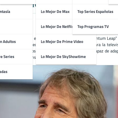
lidad en Ciencia Ficción, Drama y
ntasía
Lo Mejor De Max
Top Series Españolas
Lo Mejor De Netflix
Top Programas TV
 papeles icónicos en series de televisión como “Quantum Leap” y 
n Adultos
Lo Mejor De Prime Video
ción, drama y comedia con naturalidad. Su talento para la televi
atro, consolidándose como un intérprete completo capaz de adapt
De Series
Lo Mejor De SkyShowtime
oránea estadounidense.
adas