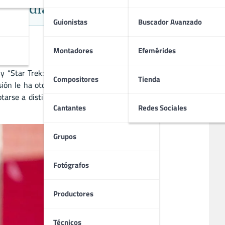
 Comedia
Guionistas
Buscador Avanzado
Montadores
Efemérides
“Star Trek: Enterprise”. Destaca por su versatilidad para
Compositores
Tienda
sión le ha otorgado reconocimiento internacional y varios
arse a distintos géneros y formatos, dejando una huella
Cantantes
Redes Sociales
Grupos
Fotógrafos
Productores
Técnicos