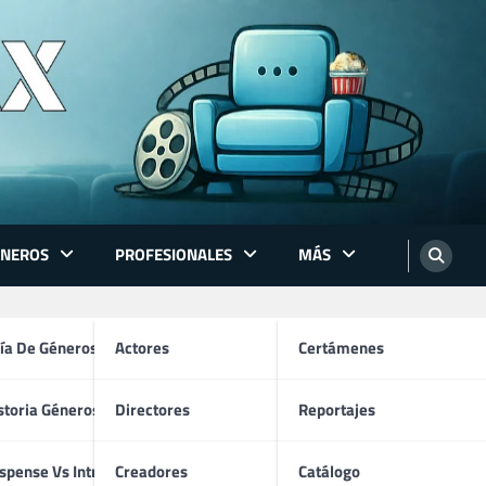
ÉNEROS
PROFESIONALES
MÁS
ón
ía De Géneros
Actores
Certámenes
storia Géneros TV
Directores
Reportajes
os
spense Vs Intriga
Creadores
Catálogo