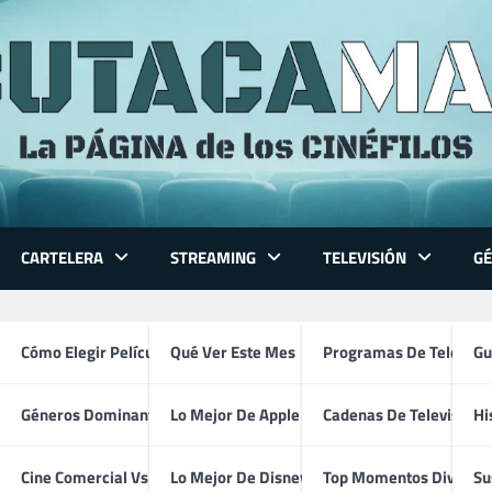
CARTELERA
STREAMING
TELEVISIÓN
G
 Series
Cómo Elegir Película
Qué Ver Este Mes
Programas De Televisi
Gu
Géneros Dominantes
Lo Mejor De Apple TV
Cadenas De Televisión
Hi
Sonia Bergamasco
ventura
Cine Comercial Vs Autor
Lo Mejor De Disney+
Top Momentos Divertid
Su