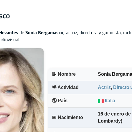
sco
elevantes
de
Sonia Bergamasco
, actriz
,
directora
y
guionista, inc
udiovisual.
📝 Nombre
Sonia Bergam
🌟 Actividad
Actriz
,
Director
🌎 País
Italia
16 de enero de 
📅 Nacimiento
Lombardy)