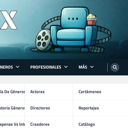
ÉNEROS
PROFESIONALES
MÁS
ón
ía De Géneros
Actores
Certámenes
storia Géneros TV
Directores
Reportajes
os
spense Vs Intriga
Creadores
Catálogo