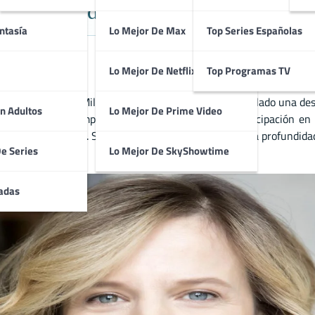
or juventud’ y Cine Italiano de A
ntasía
Lo Mejor De Max
Top Series Españolas
Lo Mejor De Netflix
Top Programas TV
enero de 1966 en Milán, Lombardía (Italia). Ha desarrollado una des
n Adultos
Lo Mejor De Prime Video
a italiano contemporáneo. Es conocida por su participación en l
levisión italianas. Su trayectoria se caracteriza por la profundida
De Series
Lo Mejor De SkyShowtime
adas