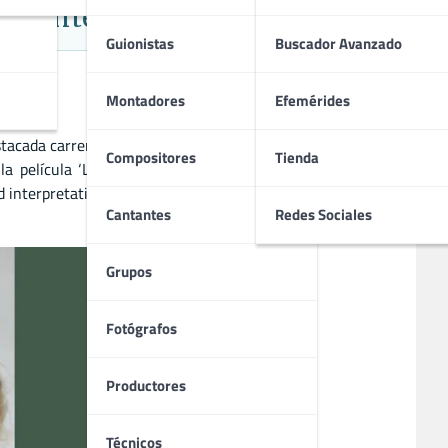
utor Contemporáneo
Guionistas
Buscador Avanzado
Montadores
Efemérides
tacada carrera en cine, televisión y teatro, consolidándose
Compositores
Tienda
a película ‘La mejor juventud’ (2003), así como por sus
d interpretativa y la construcción de personajes complejos,
Cantantes
Redes Sociales
Grupos
Fotógrafos
Productores
Técnicos