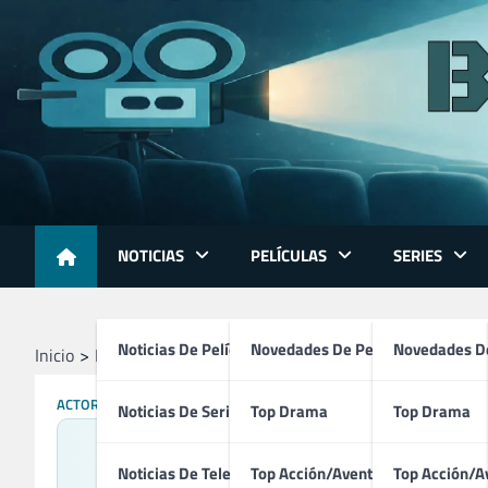
Skip
to
content
NOTICIAS
PELÍCULAS
SERIES
Noticias De Películas
Novedades De Películas
Novedades De
Inicio
Profesionales
Actores
Sonia Bergamasco
ACTORES
DIRECTORES
GUIONISTAS
Noticias De Series
Top Drama
Top Drama
Noticias De Televisión
Top Acción/Aventura
Top Acción/A