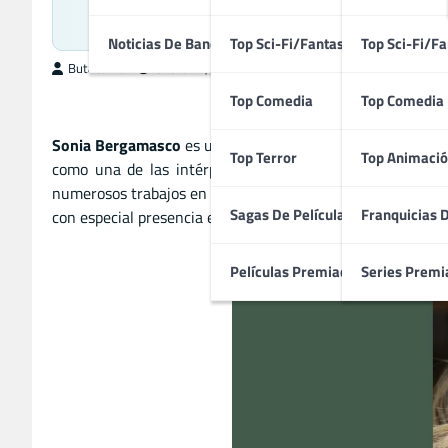
Actriz de ‘La mej
Noticias De Bandas Sonoras
Top Sci-Fi/Fantasía
Top Sci-Fi/Fa
ButacaMax
enero 10, 2026
Top Comedia
Top Comedia
Sonia Bergamasco
es una actriz italiana nacida el 16 de 
Top Terror
Top Animació
como una de las intérpretes más versátiles del panoram
numerosos trabajos en producciones de autor y series de te
Sagas De Películas
Franquicias 
con especial presencia en el cine dramático europeo.
Películas Premiadas
Series Premi