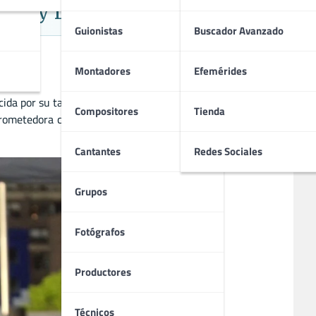
venil y Drama
Guionistas
Buscador Avanzado
Montadores
Efemérides
da por su talento multifacético y su carisma, participó en
Compositores
Tienda
prometedora carrera cinematográfica, y su legado continúa
Cantantes
Redes Sociales
Grupos
Fotógrafos
Productores
Técnicos