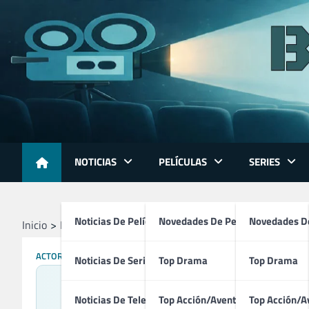
Skip
to
content
NOTICIAS
PELÍCULAS
SERIES
Noticias De Películas
Novedades De Películas
Novedades De
Inicio
Profesionales
Cantantes
Aaliyah
ACTORES
CANTANTES
Noticias De Series
Top Drama
Top Drama
Noticias De Televisión
Top Acción/Aventura
Top Acción/A