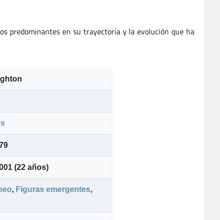
ros predominantes en su trayectoria y la evolución que ha
ughton
os
79
2001
(22 años)
neo
,
Figuras emergentes
,