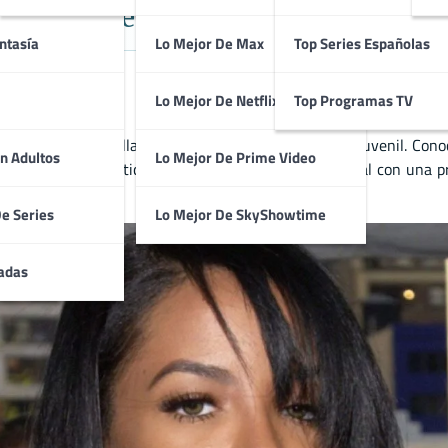
cal y Cinematográfico en Cine Ju
ntasía
Lo Mejor De Max
Top Series Españolas
Lo Mejor De Netflix
Top Programas TV
ue dejó una huella profunda en la música y el cine juvenil. Conoci
n Adultos
Lo Mejor De Prime Video
ción de fans y críticos. Aaliyah combinó éxito musical con una 
enimiento.
De Series
Lo Mejor De SkyShowtime
adas