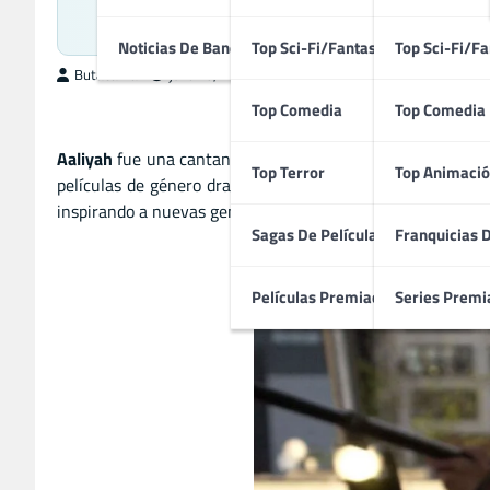
Talento Musi
Noticias De Bandas Sonoras
Top Sci-Fi/Fantasía
Top Sci-Fi/Fa
ButacaMax
julio 15, 2025
Top Comedia
Top Comedia
Aaliyah
fue una cantante, actriz y modelo estadounidense q
Top Terror
Top Animació
películas de género drama y musical, ganándose la admira
inspirando a nuevas generaciones en el ámbito del entret
Sagas De Películas
Franquicias 
Películas Premiadas
Series Premi