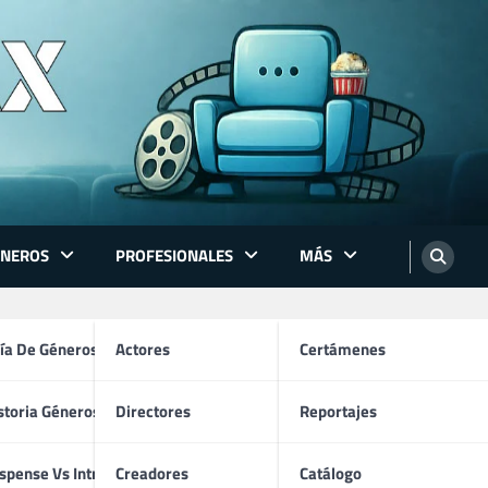
ÉNEROS
PROFESIONALES
MÁS
ón
ía De Géneros
Actores
Certámenes
storia Géneros TV
Directores
Reportajes
os
spense Vs Intriga
Creadores
Catálogo