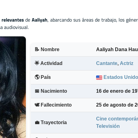
 relevantes
de
Aaliyah
, abarcando sus áreas de trabajo, los géne
a audiovisual.
📝 Nombre
Aaliyah Dana Ha
🌟 Actividad
Cantante
,
Actriz
🌎 País
Estados Unid
📅 Nacimiento
16 de enero de 19
🕊️ Fallecimiento
25 de agosto de 
Cine contemporá
💼 Trayectoria
Televisión