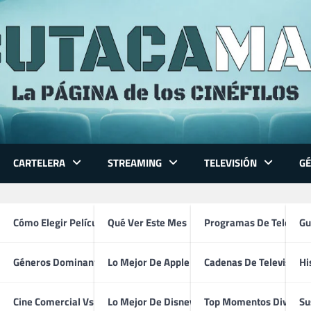
CARTELERA
STREAMING
TELEVISIÓN
G
 Series
Cómo Elegir Película
Qué Ver Este Mes
Programas De Televisi
Gu
Géneros Dominantes
Lo Mejor De Apple TV
Cadenas De Televisión
Hi
Aaliyah
ventura
Cine Comercial Vs Autor
Lo Mejor De Disney+
Top Momentos Divertid
Su