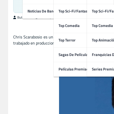
Compositor Estadounid
Noticias De Bandas Sonoras
Top Sci-Fi/Fantasía
Top Sci-Fi/Fa
ButacaMax
abril 27, 2026
Top Comedia
Top Comedia
Chris Scarabosio es un destacado compositor estadouniden
Top Terror
Top Animació
trabajado en producciones como ‘Avatar’, ‘Titanic’ y ‘Una ba
Sagas De Películas
Franquicias 
Películas Premiadas
Series Premi