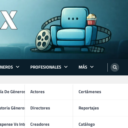
ÉNEROS
PROFESIONALES
MÁS
ón
ía De Géneros
Actores
Certámenes
storia Géneros TV
Directores
Reportajes
os
spense Vs Intriga
Creadores
Catálogo