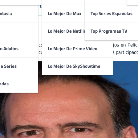
ense que destaca en Aventura, Com
ntasía
Lo Mejor De Max
Top Series Españolas
Lo Mejor De Netflix
Top Programas TV
se de aventura, comedia y ciencia ficción con trabajos en Películ
n Adultos
Lo Mejor De Prime Video
talla tras otra’. En cuanto a su trabajo en televisión, ha participad
De Series
Lo Mejor De SkyShowtime
adas