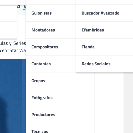
edia y Ciencia Ficción
Guionistas
Buscador Avanzado
Montadores
Efemérides
as y Series. Nació el 30 de julio de 1966. En el cine, ha
Compositores
Tienda
o en ‘Star Wars Galaxia de sonidos’.
Cantantes
Redes Sociales
Grupos
Fotógrafos
Productores
Técnicos