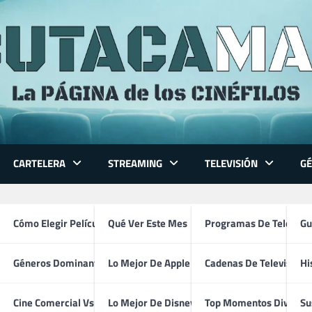
CARTELERA
STREAMING
TELEVISIÓN
G
 Series
Cómo Elegir Película
Qué Ver Este Mes
Programas De Televisi
Gu
Géneros Dominantes
Lo Mejor De Apple TV
Cadenas De Televisión
Hi
Chris Scarabosio
ventura
Cine Comercial Vs Autor
Lo Mejor De Disney+
Top Momentos Divertid
Su