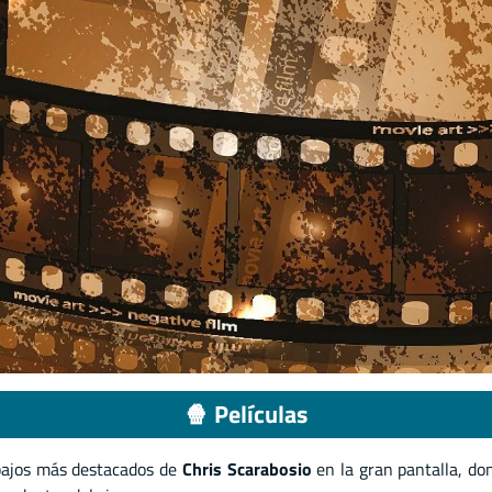
🍿 Películas
abajos más destacados de
Chris Scarabosio
en la gran pantalla, do