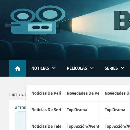
Skip
to
content
NOTICIAS
PELÍCULAS
SERIES
Noticias De Películas
Novedades De Películas
Novedades De
Inicio
Profesionales
Compositores
Chris Scarabosio
ACTORES
COMPOSITORES
TÉCNICOS
Noticias De Series
Top Drama
Top Drama
Noticias De Televisión
Top Acción/Aventura
Top Acción/A