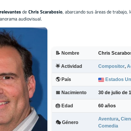
relevantes
de
Chris Scarabosio
, abarcando sus áreas de trabajo, 
panorama audiovisual.
📝 Nombre
Chris Scarabo
🌟 Actividad
Compositor
,
A
🌎 País
Estados Un
📅 Nacimiento
30 de julio de 
🎂 Edad
60 años
Aventura
,
Cien
🎭 Género
Comedia