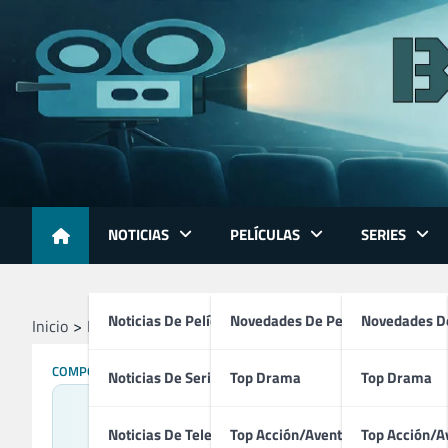
Skip
to
content
NOTICIAS
PELÍCULAS
SERIES
Noticias De Películas
Novedades De Películas
Novedades De
Inicio
Profesionales
Compositores
Eric Justen
COMPOSITORES
TÉCNICOS
Noticias De Series
Top Drama
Top Drama
Noticias De Televisión
Top Acción/Aventura
Top Acción/A