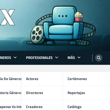
ÉNEROS
PROFESIONALES
MÁS
ón
ía De Géneros
Actores
Certámenes
storia Géneros TV
Directores
Reportajes
os
spense Vs Intriga
Creadores
Catálogo