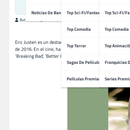
Compositor Estadoun
Noticias De Bandas Sonoras
Top Sci-Fi/Fantasía
Top Sci-Fi/Fa
ButacaMax
abril 27, 2026
Top Comedia
Top Comedia
Eric Justen es un destacado compositor estadounidense de d
Top Terror
Top Animació
de 2016. En el cine, ha trabajado en producciones como ‘Be
‘Breaking Bad’, ‘Better Call Saul’ y ‘The Good Wife’.
Sagas De Películas
Franquicias 
Películas Premiadas
Series Premi