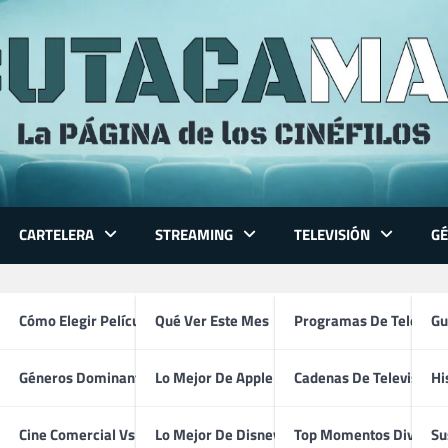
CARTELERA
STREAMING
TELEVISIÓN
G
 Series
Cómo Elegir Película
Qué Ver Este Mes
Programas De Televisi
Gu
Géneros Dominantes
Lo Mejor De Apple TV
Cadenas De Televisión
Hi
Eric Justen
ventura
Cine Comercial Vs Autor
Lo Mejor De Disney+
Top Momentos Divertid
Su