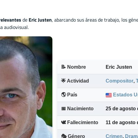
relevantes
de
Eric Justen
, abarcando sus áreas de trabajo, los gén
a audiovisual.
📝 Nombre
Eric Justen
🌟 Actividad
Compositor
,
🌎 País
Estados U
📅 Nacimiento
25 de agosto 
🕊️ Fallecimiento
11 de agosto
🎭 Género
Crimen
,
Dram