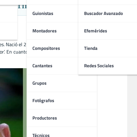
a, Crimen y Thriller
Guionistas
Buscador Avanzado
Montadores
Efemérides
s. Nació el 25 de agosto de 1972 y falleció el 11 de agosto
Compositores
Tienda
r’. En cuanto a su trabajo en televisión, ha participado en
Cantantes
Redes Sociales
Grupos
Fotógrafos
Productores
Técnicos