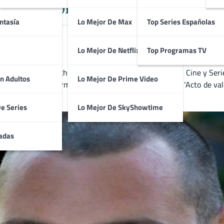
idense con amplia carrera en Dram
ntasía
Lo Mejor De Max
Top Series Españolas
Lo Mejor De Netflix
Top Programas TV
rama, crimen y thriller con participación habitual en Cine y Serie
n Adultos
Lo Mejor De Prime Video
n 10: Alien Swarm’, ‘La última casa a la izquierda’ y ‘Acto de valo
De Series
Lo Mejor De SkyShowtime
adas