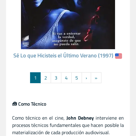
Sé Lo que Hicisteis el Último Verano (1997)
1
2
3
4
5
›
»
🧰 Como Técnico
Como técnico en el cine,
John Debney
interviene en
procesos técnicos fundamentales que hacen posible la
materialización de cada producción audiovisual.