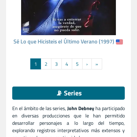
Sé Lo que Hicisteis el Último Verano (1997)
1
2
3
4
5
›
»
📡 Series
En el ámbito de las series,
John Debney
ha participado
en diversas producciones que le han permitido
desarrollar personajes a lo largo del tiempo,
explorando registros interpretativos más extensos y