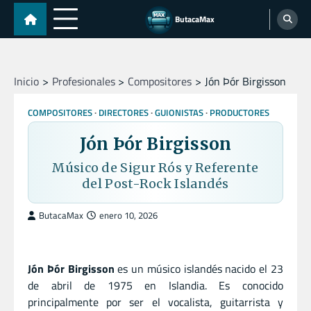
Skip
ButacaMax
to
content
Inicio
Profesionales
Compositores
Jón Þór Birgisson
COMPOSITORES
DIRECTORES
GUIONISTAS
PRODUCTORES
Jón Þór Birgisson
Músico de Sigur Rós y Referente
del Post-Rock Islandés
ButacaMax
enero 10, 2026
Jón Þór Birgisson
es un músico islandés nacido el 23
de abril de 1975 en Islandia. Es conocido
principalmente por ser el vocalista, guitarrista y