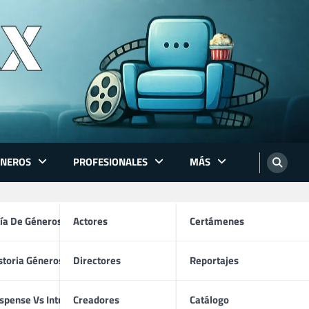
ÉNEROS
PROFESIONALES
MÁS
ón
ía De Géneros
Actores
Certámenes
storia Géneros TV
Directores
Reportajes
os
spense Vs Intriga
Creadores
Catálogo