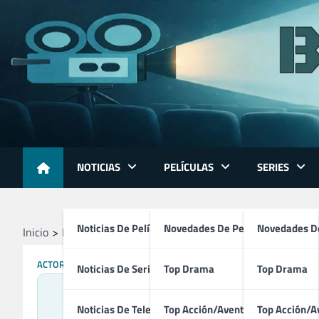
Skip
to
content
NOTICIAS
PELÍCULAS
SERIES
Noticias De Películas
Novedades De Películas
Novedades De
Inicio
Profesionales
Directores
Bob Saget
ACTORES
DIRECTORES
Noticias De Series
Top Drama
Top Drama
Noticias De Televisión
Top Acción/Aventura
Top Acción/A