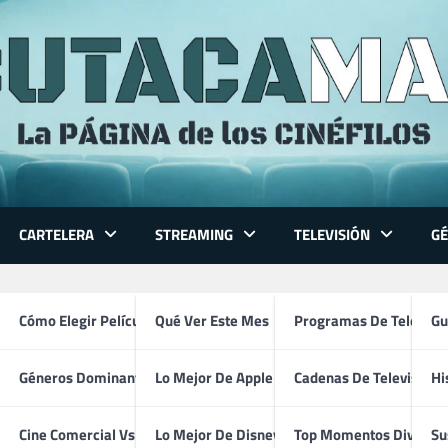
CARTELERA
STREAMING
TELEVISIÓN
G
 Series
Cómo Elegir Película
Qué Ver Este Mes
Programas De Televisi
Gu
Géneros Dominantes
Lo Mejor De Apple TV
Cadenas De Televisión
Hi
Bob Saget
ventura
Cine Comercial Vs Autor
Lo Mejor De Disney+
Top Momentos Divertid
Su