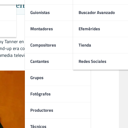
reverente
Guionistas
Buscador Avanzado
Montadores
Efemérides
ny Tanner en «Padres Forzosos» y su rol como narrador en
Compositores
Tienda
d-up era conocida por su estilo más irreverente. También
edia televisiva, presentaciones en vivo y apariciones en
Cantantes
Redes Sociales
Grupos
Fotógrafos
Productores
Técnicos