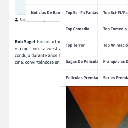
Icono Te
Noticias De Bandas Sonoras
Top Sci-Fi/Fantasía
Top Sci-Fi/Fa
ButacaMax
julio 15, 2025
Top Comedia
Top Comedia
Bob Saget
fue un actor, comediante y presentador estado
Top Terror
Top Animació
«Cómo conocí a vuestra madre». Aunque su imagen pública
condujo durante años el programa de vídeos caseros «Ame
Sagas De Películas
Franquicias 
cine, convirtiéndose en una figura icónica del entretenimie
Películas Premiadas
Series Premi