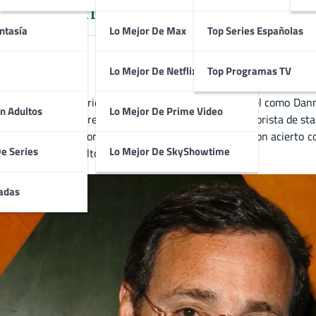
levisivo entre Humor Familiar e Ir
ntasía
Lo Mejor De Max
Top Series Españolas
Lo Mejor De Netflix
Top Programas TV
unidense muy querido por el público gracias a su papel como Dan
n Adultos
Lo Mejor De Prime Video
 era la de un padre entrañable, su faceta como humorista de stan
rica’s Funniest Home Videos». Su carrera combinó con acierto com
De Series
Lo Mejor De SkyShowtime
nto familiar y adulto.
adas