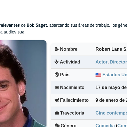
relevantes
de
Bob Saget
, abarcando sus áreas de trabajo, los gén
a audiovisual.
📝 Nombre
Robert Lane S
🌟 Actividad
Actor
,
Director
🌎 País
Estados Un
📅 Nacimiento
17 de mayo de
🕊️ Fallecimiento
9 de enero de
💼 Trayectoria
Cine contemp
🎭 Género
Comedia
(
Com