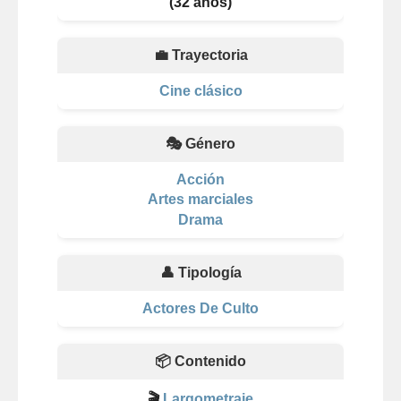
(32 años)
💼 Trayectoria
Cine clásico
🎭 Género
Acción
Artes marciales
Drama
👤 Tipología
Actores De Culto
📦 Contenido
🎬
Largometraje