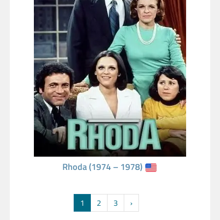
Rhoda (1974 – 1978)
1
2
3
›