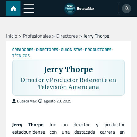
Skip
ButacaMax
to
content
Inicio
Profesionales
Directores
Jerry Thorpe
CREADORES
DIRECTORES
GUIONISTAS
PRODUCTORES
TÉCNICOS
Jerry Thorpe
Director y Productor Referente en
Televisión Americana
ButacaMax
agosto 23, 2025
Jerry Thorpe
fue un director y productor
estadounidense con una destacada carrera en