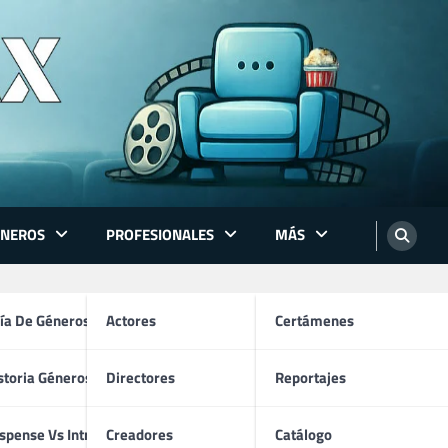
ÉNEROS
PROFESIONALES
MÁS
ón
ía De Géneros
Actores
Certámenes
storia Géneros TV
Directores
Reportajes
os
spense Vs Intriga
Creadores
Catálogo