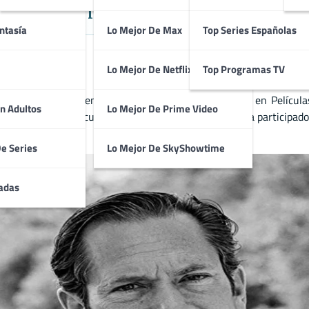
adounidense de Acción, Ciencia Fic
ntasía
Lo Mejor De Max
Top Series Españolas
Lo Mejor De Netflix
Top Programas TV
se de acción, ciencia ficción y thriller con trabajos en Película
n Adultos
Lo Mejor De Prime Video
r’ y ‘Titanic’. En cuanto a su trabajo en televisión, ha participado
De Series
Lo Mejor De SkyShowtime
adas