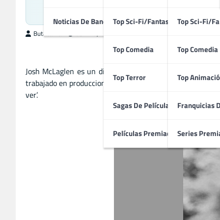
Realizador Est
Noticias De Bandas Sonoras
Top Sci-Fi/Fantasía
Top Sci-Fi/Fa
ButacaMax
abril 27, 2026
Top Comedia
Top Comedia
Josh McLaglen es un director cinematográfico estadouniden
Top Terror
Top Animació
trabajado en producciones como ‘Deadpool y Lobezno’, ‘Avata
ver’.
Sagas De Películas
Franquicias 
Películas Premiadas
Series Premi