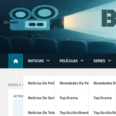
Skip
to
content
NOTICIAS
PELÍCULAS
SERIES
Noticias De Películas
Novedades De Películas
Novedades De
Inicio
Profesionales
Directores
Josh Mclaglen
ACTORES
DIRECTORES
PRODUCTORES
Noticias De Series
Top Drama
Top Drama
Noticias De Televisión
Top Acción/Aventura
Top Acción/A