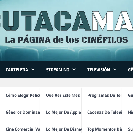
CARTELERA
STREAMING
TELEVISIÓN
G
 Series
Cómo Elegir Película
Qué Ver Este Mes
Programas De Televisi
Gu
Géneros Dominantes
Lo Mejor De Apple TV
Cadenas De Televisión
Hi
Josh Mclaglen
ventura
Cine Comercial Vs Autor
Lo Mejor De Disney+
Top Momentos Divertid
Su