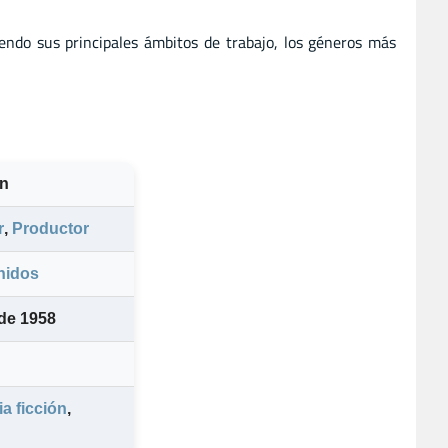
yendo sus principales ámbitos de trabajo, los géneros más
n
r
,
Productor
nidos
 de 1958
a ficción
,