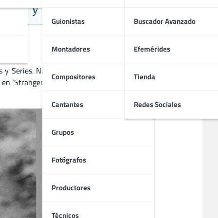
ción y Thriller
Guionistas
Buscador Avanzado
Montadores
Efemérides
s y Series. Nació el 21 de febrero de 1958. En el cine, ha
Compositores
Tienda
 en ‘Stranger Things’, ‘Norte y Sur’ y ‘La luz que no puedes
Cantantes
Redes Sociales
Grupos
Fotógrafos
Productores
Técnicos