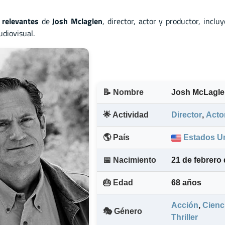
 relevantes
de
Josh Mclaglen
, director
,
actor
y
productor, inclu
udiovisual.
📝 Nombre
Josh McLagle
🌟 Actividad
Director
,
Acto
🌎 País
Estados U
📅 Nacimiento
21 de febrero
🎂 Edad
68 años
Acción
,
Cienci
🎭 Género
Thriller