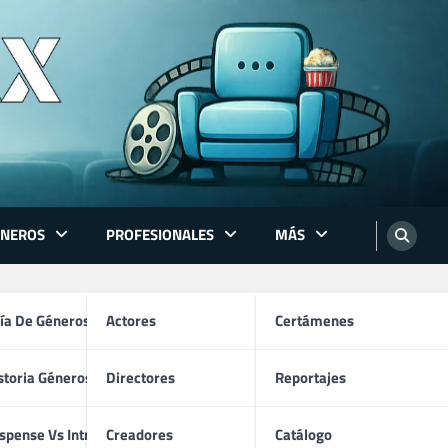
ÉNEROS
PROFESIONALES
MÁS
ón
ía De Géneros
Actores
Certámenes
storia Géneros TV
Directores
Reportajes
os
spense Vs Intriga
Creadores
Catálogo