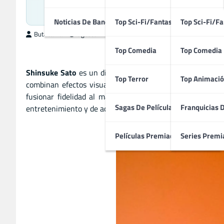
Maestro 
Noticias De Bandas Sonoras
Top Sci-Fi/Fantasía
Top Sci-Fi/Fa
ButacaMax
agosto 24, 2025
Top Comedia
Top Comedia
Shinsuke Sato
es un director japonés reconocido por sus 
Top Terror
Top Animació
combinan efectos visuales avanzados con narrativas din
fusionar fidelidad al material original con un estilo c
Sagas De Películas
Franquicias 
entretenimiento y de acción.
Películas Premiadas
Series Premi