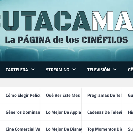
CARTELERA
STREAMING
TELEVISIÓN
G
 Series
Cómo Elegir Película
Qué Ver Este Mes
Programas De Televisi
Gu
Géneros Dominantes
Lo Mejor De Apple TV
Cadenas De Televisión
Hi
Shinsuke Sato
ventura
Cine Comercial Vs Autor
Lo Mejor De Disney+
Top Momentos Divertid
Su