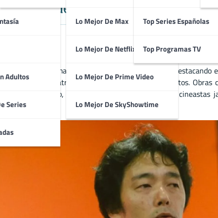
Japonés del Cine de Acción y Ada
ntasía
Lo Mejor De Max
Top Series Españolas
Lo Mejor De Netflix
Top Programas TV
adaptaciones de manga y anime al cine live-action, destacando en 
n Adultos
Lo Mejor De Prime Video
ámicas, logrando atraer tanto a jóvenes como a adultos. Obras
inematográfico propio, consolidándolo como uno de los cineasta
De Series
Lo Mejor De SkyShowtime
adas