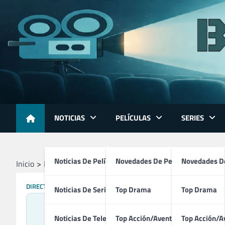
Skip
to
content
NOTICIAS
PELÍCULAS
SERIES
Noticias De Películas
Novedades De Películas
Novedades De
Inicio
Profesionales
Directores
Shinsuke Sato
DIRECTORES
GUIONISTAS
Noticias De Series
Top Drama
Top Drama
Noticias De Televisión
Top Acción/Aventura
Top Acción/A