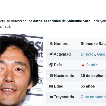
aquí se muestran los
datos esenciales
de
Shinsuke Sato
, incluye
visual.
📝 Nombre
Shinsuke Sat
🌟 Actividad
Director
,
Guio
🌎 País
Japón
📅 Nacimiento
16 de septiem
🎂 Edad
55 años
💼 Trayectoria
Cine contemp