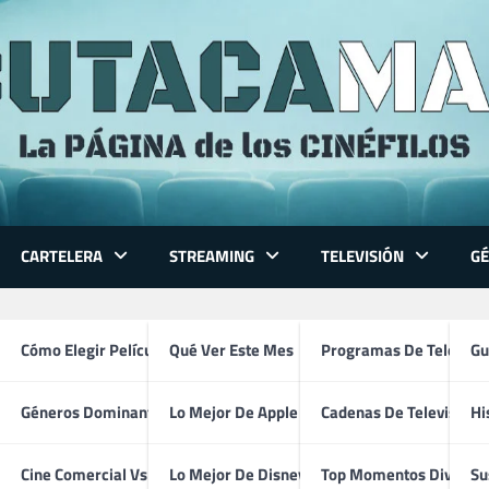
CARTELERA
STREAMING
TELEVISIÓN
G
 Series
Cómo Elegir Película
Qué Ver Este Mes
Programas De Televisi
Gu
S
TÉCNICOS
Géneros Dominantes
Lo Mejor De Apple TV
Cadenas De Televisión
Hi
Iker Jiménez
ventura
Cine Comercial Vs Autor
Lo Mejor De Disney+
Top Momentos Divertid
Su