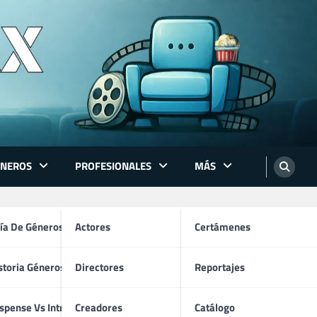
ÉNEROS
PROFESIONALES
MÁS
ón
ía De Géneros
Actores
Certámenes
storia Géneros TV
Directores
Reportajes
os
spense Vs Intriga
Creadores
Catálogo