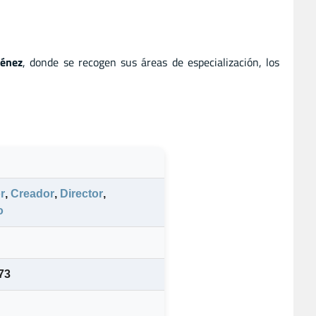
ménez
, donde se recogen sus áreas de especialización, los
r
,
Creador
,
Director
,
o
73