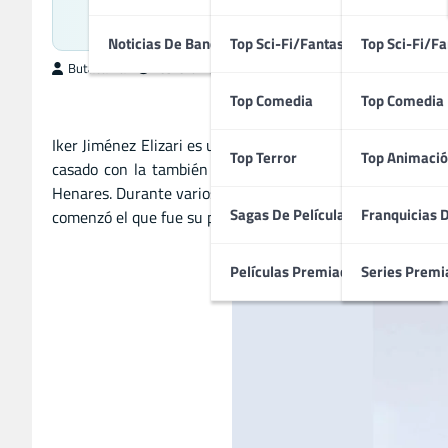
Presentad
Noticias De Bandas Sonoras
Top Sci-Fi/Fantasía
Top Sci-Fi/Fa
ButacaMax
febrero 23, 2026
Top Comedia
Top Comedia
Iker Jiménez Elizari es un periodista español, licenciado 
Top Terror
Top Animació
casado con la también periodista Carmen Porter, con la 
Henares. Durante varios años, trabajó en diferentes emiso
Sagas De Películas
Franquicias 
comenzó el que fue su programa estrella, «Milenio 3», en 
Películas Premiadas
Series Premi