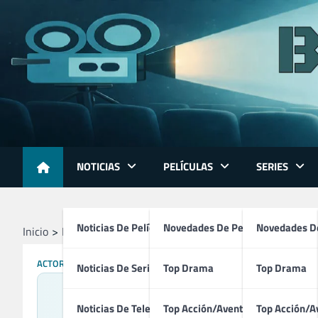
Skip
to
content
NOTICIAS
PELÍCULAS
SERIES
Noticias De Películas
Novedades De Películas
Novedades De
Inicio
Profesionales
Presentadores
Iker Jiménez
ACTORES
CREADORES
DIRECTORES
GUIONISTAS
PRESENTADORE
Noticias De Series
Top Drama
Top Drama
Noticias De Televisión
Top Acción/Aventura
Top Acción/A