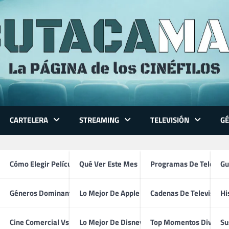
CARTELERA
STREAMING
TELEVISIÓN
G
 Series
Cómo Elegir Película
Qué Ver Este Mes
Programas De Televisi
Gu
6
Géneros Dominantes
Lo Mejor De Apple TV
Cadenas De Televisión
Hi
er en Prime Video en Julio d
ventura
Cine Comercial Vs Autor
Lo Mejor De Disney+
Top Momentos Divertid
Su