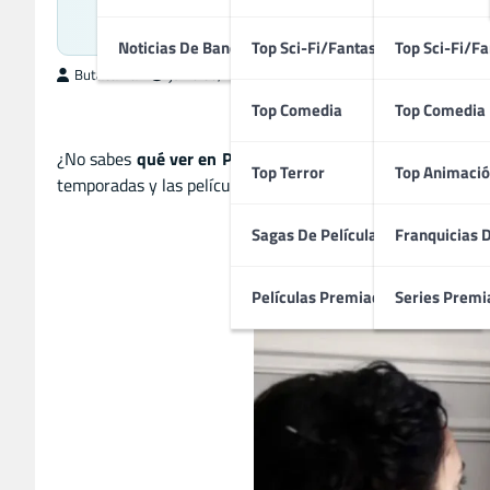
Noticias De Bandas Sonoras
Top Sci-Fi/Fantasía
Top Sci-Fi/Fa
ButacaMax
junio 30, 2026
Top Comedia
Top Comedia
¿No sabes
qué ver en Prime Video en julio de 2026
? En e
Top Terror
Top Animació
temporadas y las películas que llegan al catálogo durante 
Sagas De Películas
Franquicias 
Películas Premiadas
Series Premi