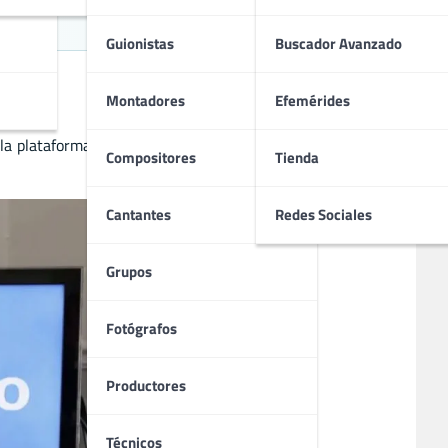
Guionistas
Buscador Avanzado
Montadores
Efemérides
a plataforma, con todos los estrenos de series, las nuevas
Compositores
Tienda
Cantantes
Redes Sociales
Grupos
Fotógrafos
Productores
Técnicos