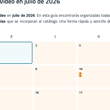
Video en julio de 2026
ideo
en
julio de 2026
. En esta guía encontrarás organizadas toda
ulas
que se incorporan al catálogo. Una forma rápida y sencilla d
X
J
V
2
3
9
10
16
17