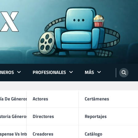
ÉNEROS
PROFESIONALES
MÁS
ón
ía De Géneros
Actores
Certámenes
storia Géneros TV
Directores
Reportajes
e 2026
os
spense Vs Intriga
Creadores
Catálogo