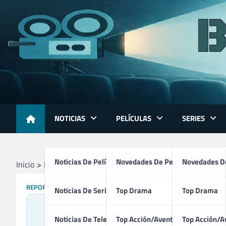
Skip
to
content
NOTICIAS
PELÍCULAS
SERIES
Noticias De Películas
Novedades De Películas
Novedades De
Inicio
Reportajes
Qué Ver en Prime Video en Julio de 202
REPORTAJES
Noticias De Series
Top Drama
Top Drama
Qué V
Noticias De Televisión
Top Acción/Aventura
Top Acción/A