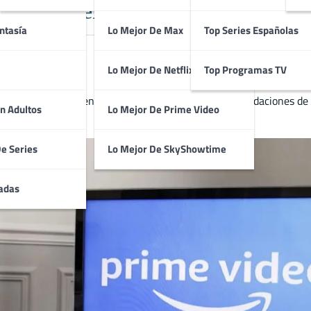
Recomendaciones Destacadas
ntasía
Lo Mejor De Max
Top Series Españolas
Lo Mejor De Netflix
Top Programas TV
sta guía mensual encontrarás las principales recomendaciones de l
n Adultos
Lo Mejor De Prime Video
el mes.
De Series
Lo Mejor De SkyShowtime
adas