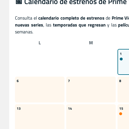
📅 Calendario de estrenos de Prime 
Consulta el
calendario completo de estrenos
de
Prime V
nuevas series
, las
temporadas que regresan
y las
pelíc
semanas.
L
M
1
6
7
8
13
14
15