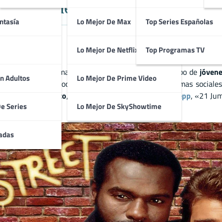
ías Encubiertos en el Mundo Estud
ntasía
Lo Mejor De Max
Top Series Españolas
Lo Mejor De Netflix
Top Programas TV
erie policial que marcó una época al seguir a un grupo de
jóvene
n Adultos
Lo Mejor De Prime Video
ama
,
acción
y un toque de
humor
, la serie aborda temas sociale
n
elenco carismático
, incluyendo a un joven
Johnny Depp
, «21 Jum
De Series
Lo Mejor De SkyShowtime
pción imperdible.
adas