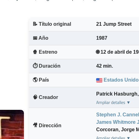
📝 Título original
21 Jump Street
📅 Año
1987
🍿 Estreno
🌐 12 de abril de 1
⏱️ Duración
42 min.
🌎 País
Estados Unido
Patrick Hasburgh
,
🧠 Creador
Ampliar detalles ▼
Stephen J. Cannel
James Whitmore J
🎥 Dirección
Corcoran
,
Jorge 
Ampliar detalles ▼