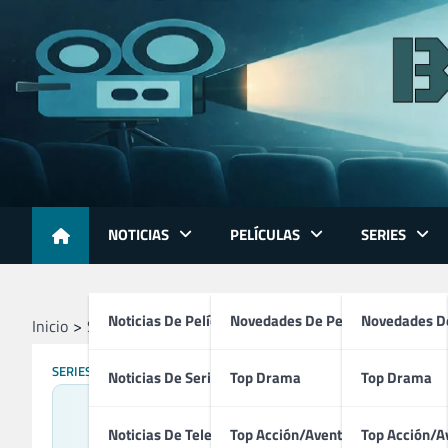
Skip
to
content
NOTICIAS
PELÍCULAS
SERIES
Noticias De Películas
Novedades De Películas
Novedades De
Inicio
Series
21 Jump Street (1987 – 1991)
SERIES
Noticias De Series
Top Drama
Top Drama
Noticias De Televisión
Top Acción/Aventura
Top Acción/A