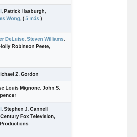
l
,
Patrick Hasburgh
,
es Wong
,
(
5 más
)
er DeLuise
,
Steven Williams
,
Holly Robinson Peete
,
ichael Z. Gordon
se Louis Mignone
,
John S.
Spencer
l
,
Stephen J. Cannell
 Century Fox Television
,
 Productions