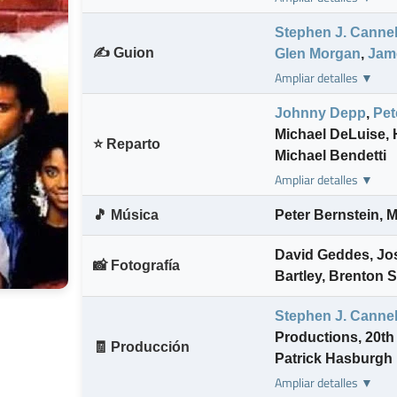
Stephen J. Cannel
✍️ Guion
Glen Morgan
,
Jam
Ampliar detalles ▼
Johnny Depp
,
Pet
Michael DeLuise
,
⭐ Reparto
Michael Bendetti
Ampliar detalles ▼
🎵 Música
Peter Bernstein
,
M
David Geddes
,
Jo
📸 Fotografía
Bartley
,
Brenton 
Stephen J. Cannel
Productions
,
20th
🧾 Producción
Patrick Hasburgh
Ampliar detalles ▼