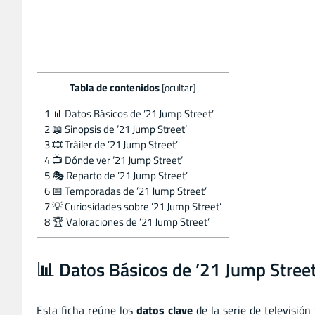
Tabla de contenidos
[
ocultar
]
1
📊 Datos Básicos de ’21 Jump Street’
2
📖 Sinopsis de ’21 Jump Street’
3
🎞️ Tráiler de ’21 Jump Street’
4
📺 Dónde ver ’21 Jump Street’
5
🎭 Reparto de ’21 Jump Street’
6
📅 Temporadas de ’21 Jump Street’
7
💡 Curiosidades sobre ’21 Jump Street’
8
🏆 Valoraciones de ’21 Jump Street’
📊 Datos Básicos de ’21 Jump Street
Esta ficha reúne los
datos clave
de la serie de televisión