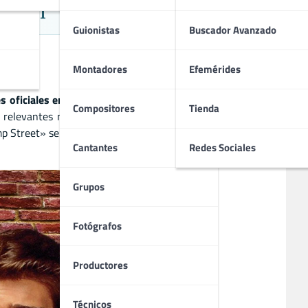
iantil
Guionistas
Buscador Avanzado
Montadores
Efemérides
s oficiales encubiertos
que se infiltran en institutos para
Compositores
Tienda
s relevantes mientras los protagonistas equilibran su vida
p Street» se convirtió en un clásico de los 80. Si te gustan
Cantantes
Redes Sociales
Grupos
Fotógrafos
Productores
Técnicos