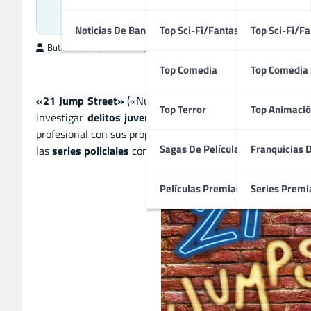
Polic
Noticias De Bandas Sonoras
Top Sci-Fi/Fantasía
Top Sci-Fi/Fa
ButacaMax
marzo 15, 2025
Top Comedia
Top Comedia
«21 Jump Street»
(«Nuevos Policías» en España) es una s
Top Terror
Top Animació
investigar
delitos juveniles
. Con una combinación de
dr
profesional con sus propios
problemas personales
. Con u
Sagas De Películas
Franquicias 
las
series policiales
con un
enfoque juvenil
, esta es una o
Películas Premiadas
Series Premi