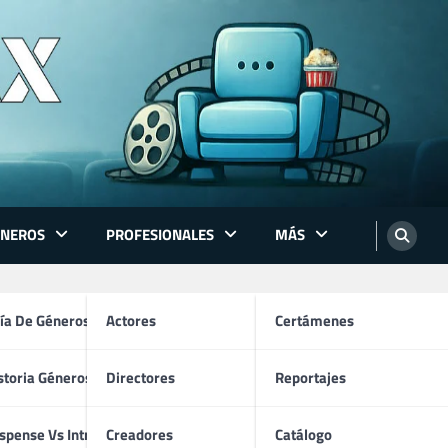
ÉNEROS
PROFESIONALES
MÁS
ón
ía De Géneros
Actores
Certámenes
storia Géneros TV
Directores
Reportajes
os
spense Vs Intriga
Creadores
Catálogo