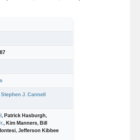
987
s
Stephen J. Cannell
l
,
Patrick Hasburgh
,
r.
,
Kim Manners
,
Bill
Montesi
,
Jefferson Kibbee