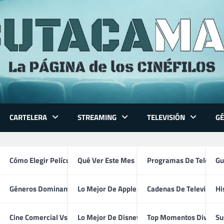
CARTELERA
STREAMING
TELEVISIÓN
G
 Series
Cómo Elegir Película
Qué Ver Este Mes
Programas De Televisi
Gu
Géneros Dominantes
Lo Mejor De Apple TV
Cadenas De Televisión
Hi
21 Jump Street (1987 – 1991)
ventura
Cine Comercial Vs Autor
Lo Mejor De Disney+
Top Momentos Divertid
Su