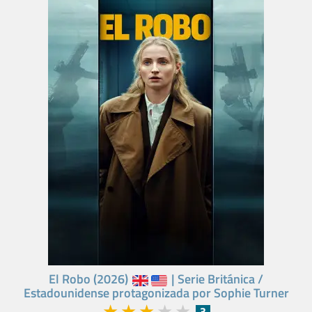
El Robo (2026)
| Serie Británica /
Estadounidense protagonizada por Sophie Turner
★
★
★
★
★
3