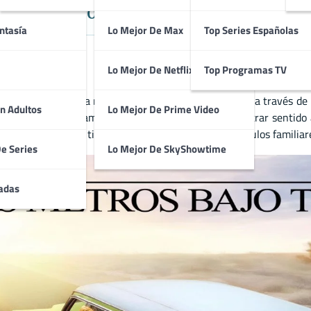
 Muerte y los Secretos de una Famil
ntasía
Lo Mejor De Max
Top Series Españolas
Lo Mejor De Netflix
Top Programas TV
jo sobre la vida, la muerte y las relaciones humanas a través de
n Adultos
Lo Mejor De Prime Video
mo el duelo, el amor, el miedo y el deseo de encontrar sentido a 
es sobre el paso del tiempo y la importancia de los vínculos familia
De Series
Lo Mejor De SkyShowtime
adas