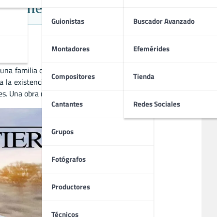
ia Funeraria
Guionistas
Buscador Avanzado
Montadores
Efemérides
 una familia que dirige una funeraria en Los Ángeles. Cada
Compositores
Tienda
la existencia. Con un estilo narrativo único y una visión
res. Una obra maestra imprescindible.
Cantantes
Redes Sociales
Grupos
Fotógrafos
Productores
Técnicos