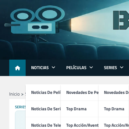
Skip
to
content
NOTICIAS
PELÍCULAS
SERIES
Noticias De Películas
Novedades De Películas
Novedades De
Inicio
Series
A Dos Metros Bajo Tierra (2001 – 2005)
SERIES
Noticias De Series
Top Drama
Top Drama
A Dos
Noticias De Televisión
Top Acción/Aventura
Top Acción/A