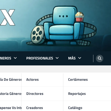
ÉNEROS
PROFESIONALES
MÁS
ón
ía De Géneros
Actores
Certámenes
storia Géneros TV
Directores
Reportajes
 2005)
os
spense Vs Intriga
Creadores
Catálogo