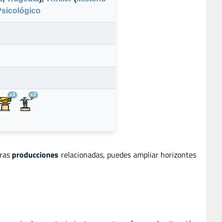
Psicológico
x3
x3
tras
producciones
relacionadas, puedes ampliar horizontes