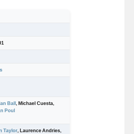
01
s
lan Ball
,
Michael Cuesta
,
an Poul
n Taylor
,
Laurence Andries
,