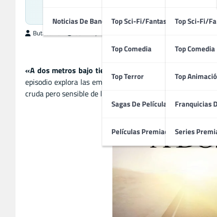
La Vida, la
Noticias De Bandas Sonoras
Top Sci-Fi/Fantasía
Top Sci-Fi/Fa
ButacaMax
abril 27, 2025
Top Comedia
Top Comedia
«A dos metros bajo tierra»
es un retrato íntimo y comple
Top Terror
Top Animació
episodio explora las emociones humanas más profundas, co
cruda pero sensible de la muerte, la serie ofrece reflexion
Sagas De Películas
Franquicias 
Películas Premiadas
Series Premi