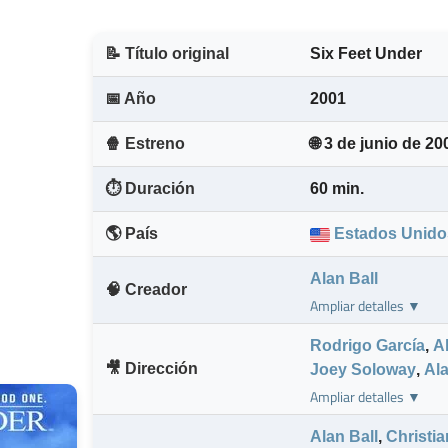
📝 Título original
Six Feet Under
📅 Año
2001
🍿 Estreno
🌐 3 de junio de 20
⏱️ Duración
60 min.
🌎 País
Estados Unido
Alan Ball
🧠 Creador
Ampliar detalles ▼
Rodrigo García
,
A
🎥 Dirección
Joey Soloway
,
Al
Ampliar detalles ▼
Alan Ball
,
Christia