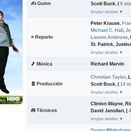
✍️ Guion
Scott Buck
,
(
5 má
Ampliar detalles ▼
Peter Krause
,
Fra
Michael C. Hall
,
Je
⭐ Reparto
Lauren Ambrose
,
St. Patrick
,
Justin
Ampliar detalles ▼
🎵 Música
Richard Marvin
Christian Taylor
,
L
🧾 Producción
Scott Buck
,
(
14 m
Ampliar detalles ▼
Clinton Wayne
,
Ri
🧰 Técnicos
David Janollari
,
(
Ampliar detalles ▼
Drama
(
Melodram