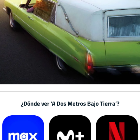
¿Dónde ver ‘A Dos Metros Bajo Tierra’?