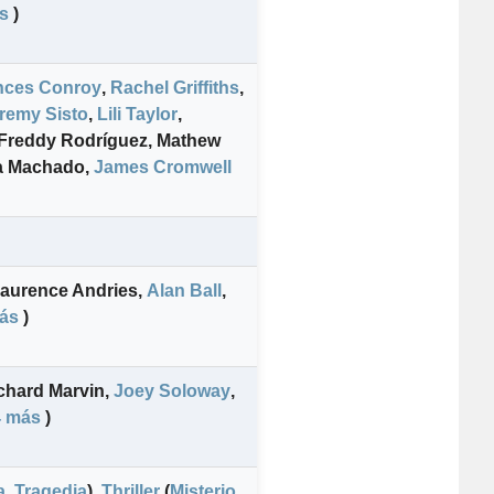
s
)
nces Conroy
,
Rachel Griffiths
,
remy Sisto
,
Lili Taylor
,
Freddy Rodríguez
,
Mathew
a Machado
,
James Cromwell
aurence Andries
,
Alan Ball
,
ás
)
chard Marvin
,
Joey Soloway
,
4 más
)
a
,
Tragedia
)
,
Thriller
(
Misterio