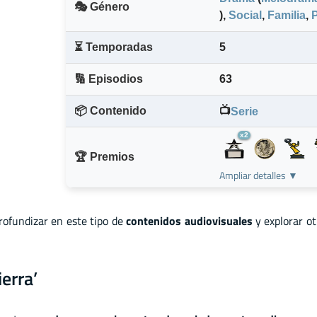
🎭 Género
)
,
Social
,
Familia
,
⏳ Temporadas
5
🔢 Episodios
63
📦 Contenido
📺
Serie
x2
🏆 Premios
Ampliar detalles ▼
profundizar en este tipo de
contenidos audiovisuales
y explorar o
erra’