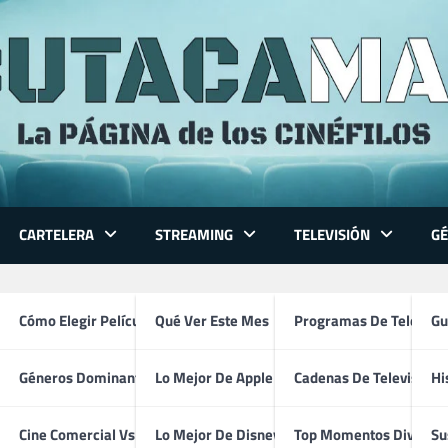
CARTELERA
STREAMING
TELEVISIÓN
G
 Series
Cómo Elegir Película
Qué Ver Este Mes
Programas De Televisi
Gu
Géneros Dominantes
Lo Mejor De Apple TV
Cadenas De Televisión
Hi
 Metros Bajo Tierra (2001 –
ventura
Cine Comercial Vs Autor
Lo Mejor De Disney+
Top Momentos Divertid
Su