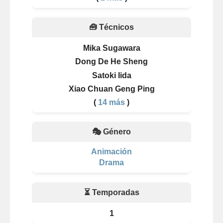
🧰 Técnicos
Mika Sugawara
Dong De He Sheng
Satoki Iida
Xiao Chuan Geng Ping
(
14 más
)
🎭 Género
Animación
Drama
⏳ Temporadas
1