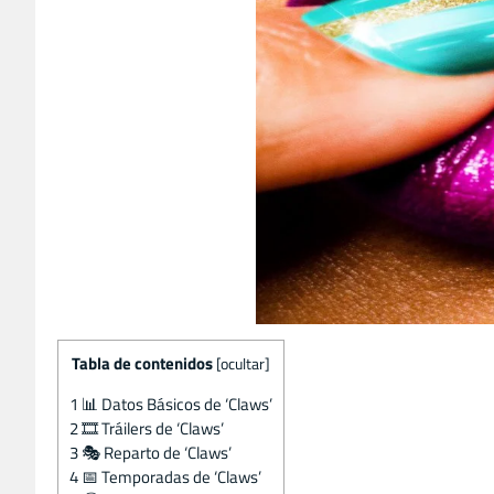
Tabla de contenidos
[
ocultar
]
1
📊 Datos Básicos de ‘Claws’
2
🎞️ Tráilers de ‘Claws’
3
🎭 Reparto de ‘Claws’
4
📅 Temporadas de ‘Claws’