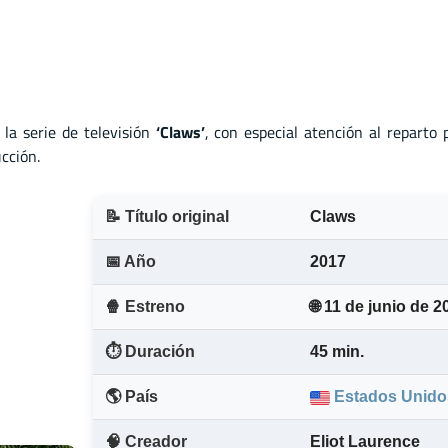
la serie de televisión
‘Claws’
, con especial atención al reparto 
cción.
📝 Título original
Claws
📅 Año
2017
🍿 Estreno
🌐 11 de junio de 2
⏱️ Duración
45 min.
🌎 País
Estados Unido
🧠 Creador
Eliot Laurence