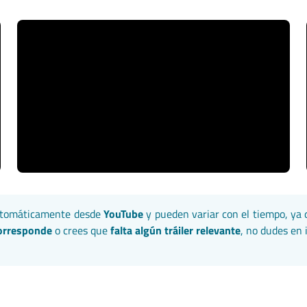
automáticamente desde
YouTube
y pueden variar con el tiempo, ya 
corresponde
o crees que
falta algún tráiler relevante
, no dudes en 