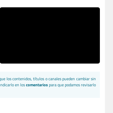
que los contenidos, títulos o canales pueden cambiar sin
indicarlo en los
comentarios
para que podamos revisarlo