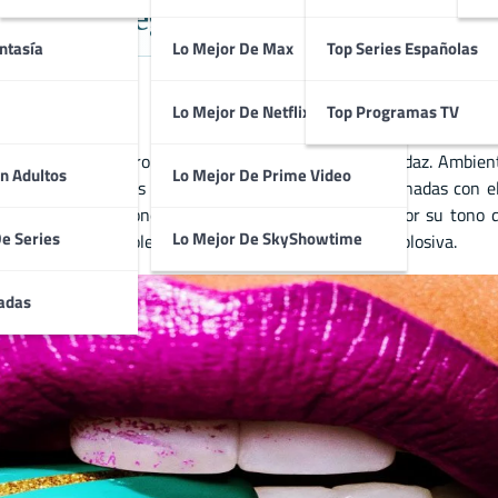
 Humor Negro y Empoderamiento 
ntasía
Lo Mejor De Max
Top Series Españolas
Lo Mejor De Netflix
Top Programas TV
rimen, humor negro y drama con un estilo unico y audaz. Ambienta
n Adultos
Lo Mejor De Prime Video
ven involucradas en actividades criminales relacionadas con el
emenino y ambiciones personales. La serie destaca por su tono d
De Series
Lo Mejor De SkyShowtime
inando glamour, violencia y humor acido de manera explosiva.
adas