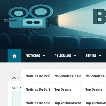
Skip
to
content
NOTICIAS
PELÍCULAS
SERIES
Noticias De Películas
Novedades De Películas
Novedades De
Inicio
Series
Claws (2017 – 2022)
SERIES
Noticias De Series
Top Drama
Top Drama
Noticias De Televisión
Top Acción/Aventura
Top Acción/A