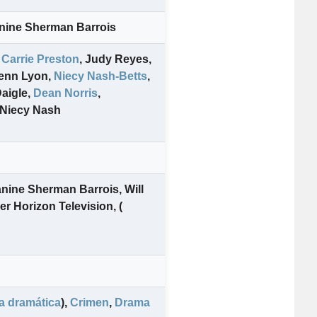
nine Sherman Barrois
Carrie Preston
,
Judy Reyes
,
enn Lyon
,
Niecy Nash-Betts
,
aigle
,
Dean Norris
,
Niecy Nash
anine Sherman Barrois
,
Will
er Horizon Television
,
(
 dramática
)
,
Crimen
,
Drama