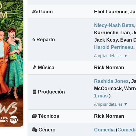
✍️ Guion
Eliot Laurence
,
Ja
Niecy-Nash Betts
,
Karrueche Tran
,
J
⭐ Reparto
Jack Kesy
,
Evan D
Harold Perrineau
,
Ampliar detalles ▼
🎵 Música
Rick Norman
Rashida Jones
,
J
McCormack
,
Warn
🧾 Producción
1 más
)
Ampliar detalles ▼
🧰 Técnicos
Rick Norman
🎭 Género
Comedia
(
Comedia