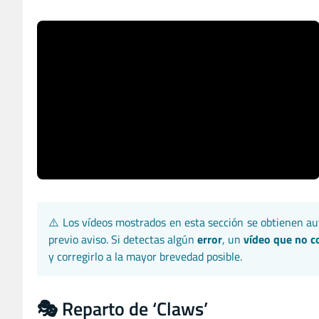
⚠️ Los vídeos mostrados en esta sección se obtienen 
previo aviso. Si detectas algún
error
, un
vídeo que no 
y corregirlo a la mayor brevedad posible.
🎭 Reparto de ‘Claws’