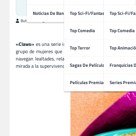
Crimen,
Noticias De Bandas Sonoras
Top Sci-Fi/Fantasía
Top Sci-Fi/Fa
ButacaMax
noviembre 1, 2025
Top Comedia
Top Comedia
«Claws»
es una serie irreverente y colorida que mezcla c
Top Terror
Top Animació
grupo de mujeres que buscan una vida mejor mientras se 
navegan lealtades, relaciones toxicas, empoderamiento f
Sagas De Películas
Franquicias 
mirada a la supervivencia en los margenes sociales, comb
Películas Premiadas
Series Premi