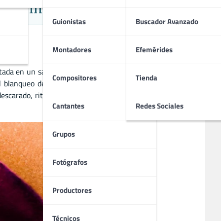
Criminal
Guionistas
Buscador Avanzado
Montadores
Efemérides
da en un salon de unas en Florida, la historia sigue a un
Compositores
Tienda
 blanqueo de dinero. Lideradas por la carismatica Desna,
escarado, ritmo frenetico, personajes extravagantes y su
Cantantes
Redes Sociales
Grupos
Fotógrafos
Productores
Técnicos