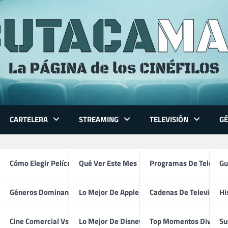
CARTELERA
STREAMING
TELEVISIÓN
G
 Series
Cómo Elegir Película
Qué Ver Este Mes
Programas De Televisi
Gu
Géneros Dominantes
Lo Mejor De Apple TV
Cadenas De Televisión
Hi
Claws (2017 – 2022)
ventura
Cine Comercial Vs Autor
Lo Mejor De Disney+
Top Momentos Divertid
Su