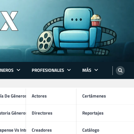
ÉNEROS
PROFESIONALES
MÁS
ón
ía De Géneros
Actores
Certámenes
storia Géneros TV
Directores
Reportajes
os
spense Vs Intriga
Creadores
Catálogo