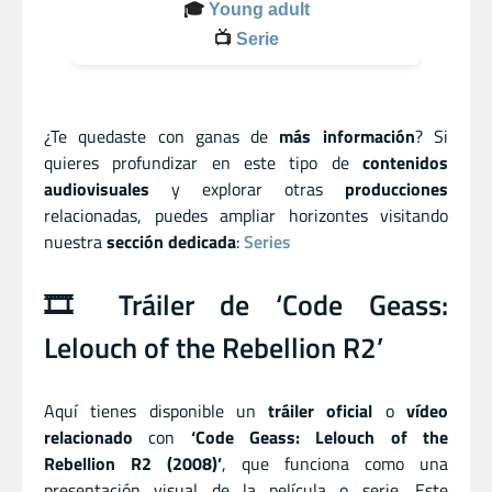
🎓
Young adult
📺
Serie
¿Te quedaste con ganas de
más información
? Si
quieres profundizar en este tipo de
contenidos
audiovisuales
y explorar otras
producciones
relacionadas, puedes ampliar horizontes visitando
nuestra
sección dedicada
:
Series
🎞️ Tráiler de ‘Code Geass:
Lelouch of the Rebellion R2’
Aquí tienes disponible un
tráiler oficial
o
vídeo
relacionado
con
‘Code Geass: Lelouch of the
Rebellion R2 (2008)’
, que funciona como una
presentación visual de la película o serie. Este