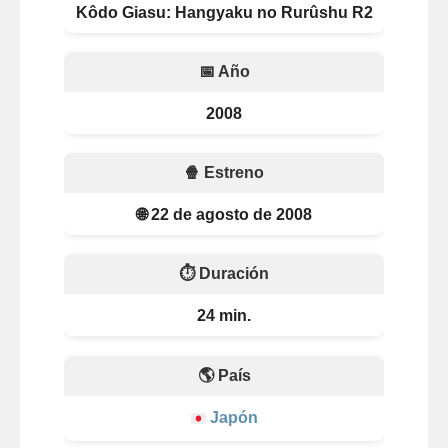
Kôdo Giasu: Hangyaku no Rurûshu R2
📅 Año
2008
🍿 Estreno
🌐 22 de agosto de 2008
⏱️ Duración
24 min.
🌎 País
Japón