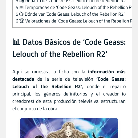
3
🎭 Reparto de ‘Code Geass: Lelouch of the Rebellion R2’
4
📅 Temporadas de ‘Code Geass: Lelouch of the Rebellion R2’
5
📺 Dónde ver ‘Code Geass: Lelouch of the Rebellion R2’
6
🏆 Valoraciones de ‘Code Geass: Lelouch of the Rebellion R2’
📊 Datos Básicos de ‘Code Geass:
Lelouch of the Rebellion R2’
Aquí se muestra la ficha con la
información más
destacada
de la serie de televisión
‘Code Geass:
Lelouch of the Rebellion R2’
, donde el reparto
principal, los géneros definitorios y el creador (o
creadores) de esta producción televisiva estructuran
el conjunto de la obra.