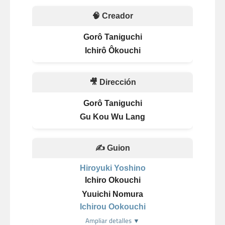
🧠 Creador
Gorô Taniguchi
Ichirô Ôkouchi
🎥 Dirección
Gorô Taniguchi
Gu Kou Wu Lang
✍️ Guion
Hiroyuki Yoshino
Ichiro Okouchi
Yuuichi Nomura
Ichirou Ookouchi
Ampliar detalles ▼