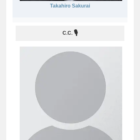
Takahiro Sakurai
🎙
C.C.