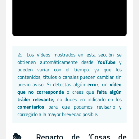
⚠️ Los vídeos mostrados en esta sección se
obtienen automáticamente desde
YouTube
y
pueden variar con el tiempo, ya que los
contenidos, títulos o canales pueden cambiar sin
previo aviso. Si detectas algún
error
, un
vídeo
que no corresponde
o crees que
falta algún
tráiler relevante
, no dudes en indicarlo en los
comentarios
para que podamos revisarlo y
corregirlo a la mayor brevedad posible.
🎭 Reparto de ‘Cosas de