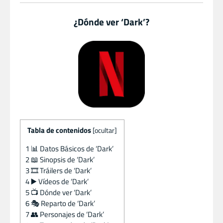
¿Dónde ver ‘Dark’?
Tabla de contenidos
[
ocultar
]
1
📊 Datos Básicos de ‘Dark’
2
📖 Sinopsis de ‘Dark’
3
🎞️ Tráilers de ‘Dark’
4
▶️ Vídeos de ‘Dark’
5
📺 Dónde ver ‘Dark’
6
🎭 Reparto de ‘Dark’
7
👥 Personajes de ‘Dark’