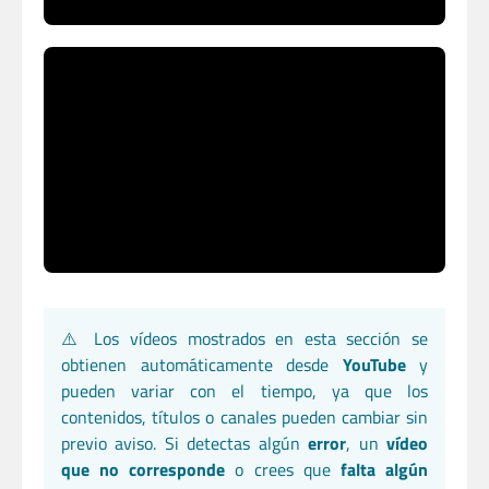
⚠️ Los vídeos mostrados en esta sección se
obtienen automáticamente desde
YouTube
y
pueden variar con el tiempo, ya que los
contenidos, títulos o canales pueden cambiar sin
previo aviso. Si detectas algún
error
, un
vídeo
que no corresponde
o crees que
falta algún