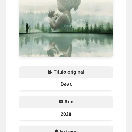
📝 Título original
Devs
📅 Año
2020
🍿 Estreno