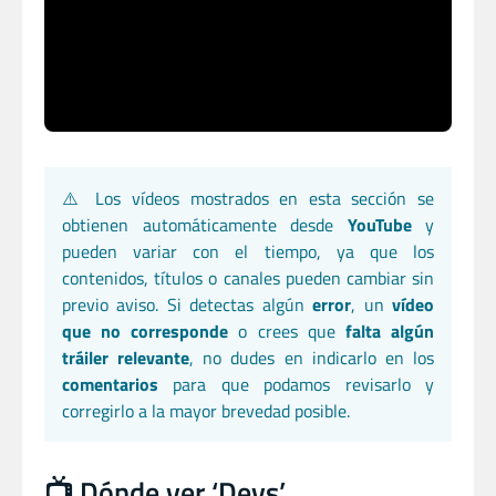
⚠️ Los vídeos mostrados en esta sección se
obtienen automáticamente desde
YouTube
y
pueden variar con el tiempo, ya que los
contenidos, títulos o canales pueden cambiar sin
previo aviso. Si detectas algún
error
, un
vídeo
que no corresponde
o crees que
falta algún
tráiler relevante
, no dudes en indicarlo en los
comentarios
para que podamos revisarlo y
corregirlo a la mayor brevedad posible.
📺 Dónde ver ‘Devs’