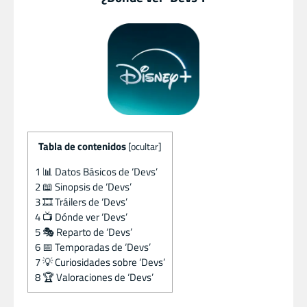
Tabla de contenidos
[
ocultar
]
1
📊 Datos Básicos de ‘Devs’
2
📖 Sinopsis de ‘Devs’
3
🎞️ Tráilers de ‘Devs’
4
📺 Dónde ver ‘Devs’
5
🎭 Reparto de ‘Devs’
6
📅 Temporadas de ‘Devs’
7
💡 Curiosidades sobre ‘Devs’
8
🏆 Valoraciones de ‘Devs’