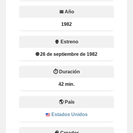
📅 Año
1982
🍿 Estreno
🌐 26 de septiembre de 1982
⏱️ Duración
42 min.
🌎 País
Estados Unidos
🧠 Creador