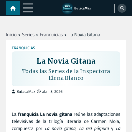
Skip
ButacaMax
to
content
Inicio
Series
Franquicias
La Novia Gitana
FRANQUICIAS
La Novia Gitana
Todas las Series de la Inspectora
Elena Blanco
ButacaMax
abril 3, 2026
La
franquicia La novia gitana
reúne las adaptaciones
televisivas de la trilogía literaria de Carmen Mola,
compuesta por
La novia gitana
,
La red púrpura
y
La