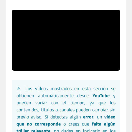
⚠️ Los vídeos mostrados en esta sección se
obtienen automáticamente desde
YouTube
y
pueden variar con el tiempo, ya que los
contenidos, títulos o canales pueden cambiar sin
previo aviso. Si detectas algún
error
, un
vídeo
que no corresponde
o crees que
falta algún
tráiler relevante
, no dudes en indicarlo en los