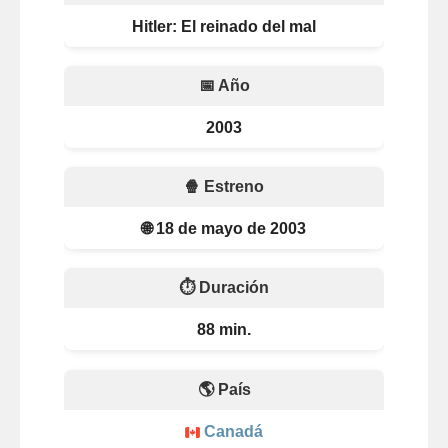
Hitler: El reinado del mal
📅 Año
2003
🍿 Estreno
🌐 18 de mayo de 2003
⏱️ Duración
88 min.
🌎 País
Canadá