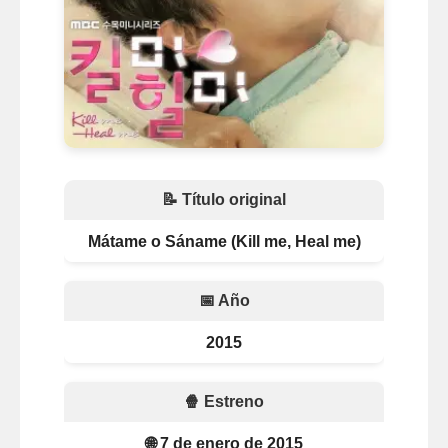
📝 Título original
Mátame o Sáname (Kill me, Heal me)
📅 Año
2015
🍿 Estreno
🌐 7 de enero de 2015