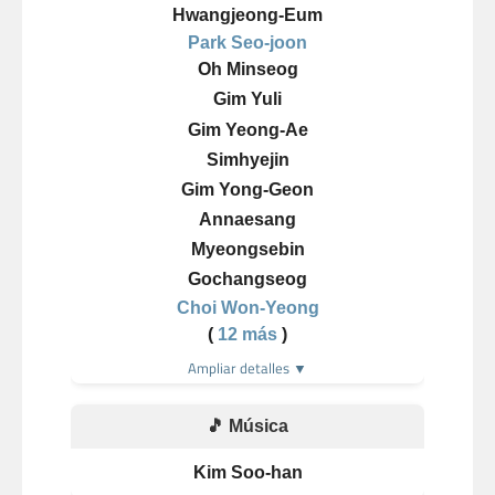
Hwangjeong-Eum
Park Seo-joon
Oh Minseog
Gim Yuli
Gim Yeong-Ae
Simhyejin
Gim Yong-Geon
Annaesang
Myeongsebin
Gochangseog
Choi Won-Yeong
(
12 más
)
Ampliar detalles ▼
🎵 Música
Kim Soo-han