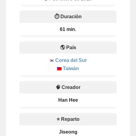
⏱️ Duración
61 min.
🌎 País
Corea del Sur
Taiwán
🧠 Creador
Han Hee
⭐ Reparto
Jiseong