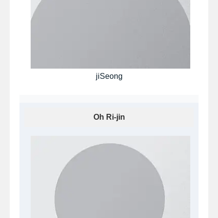
jiSeong
Oh Ri-jin