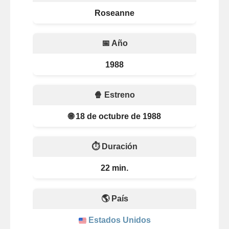
Roseanne
📅 Año
1988
🍿 Estreno
🌐 18 de octubre de 1988
⏱️ Duración
22 min.
🌎 País
Estados Unidos