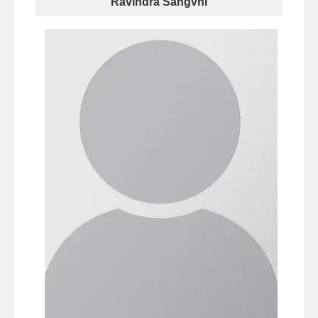
Ravindra Sangvhi