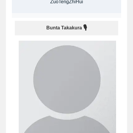
ZuoTengZhiHui
🎙
Bunta Takakura