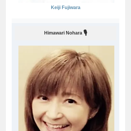
Keiji Fujiwara
🎙
Himawari Nohara