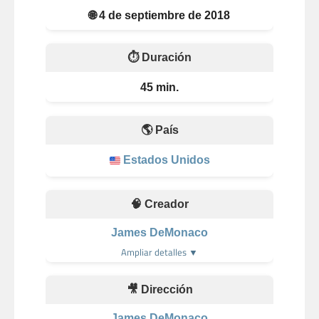
🌐 4 de septiembre de 2018
⏱️ Duración
45 min.
🌎 País
Estados Unidos
🧠 Creador
James DeMonaco
Ampliar detalles ▼
🎥 Dirección
James DeMonaco