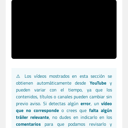
⚠️ Los vídeos mostrados en esta sección se
obtienen automáticamente desde
YouTube
y
pueden variar con el tiempo, ya que los
contenidos, títulos o canales pueden cambiar sin
previo aviso. Si detectas algún
error
, un
vídeo
que no corresponde
o crees que
falta algún
tráiler relevante
, no dudes en indicarlo en los
comentarios
para que podamos revisarlo y