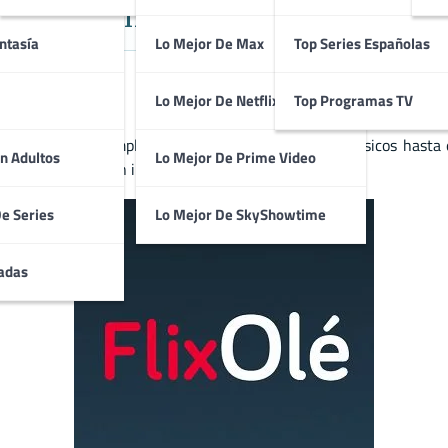
El Mejor Cine Español en Streamin
ntasía
Lo Mejor De Max
Top Series Españolas
Lo Mejor De Netflix
Top Programas TV
pañol. Con un amplio catálogo que abarca desde clásicos hasta e
n Adultos
Lo Mejor De Prime Video
 en alta calidad sin interrupciones.
De Series
Lo Mejor De SkyShowtime
adas