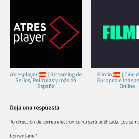
Atresplayer
| Streaming de
Filmin
| Cine d
Series, Películas y más en
Europeo e Indepe
España
Online
Deja una respuesta
Tu dirección de correo electrónico no será publicada.
Los camp
Comentario
*