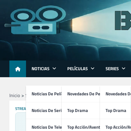
Skip
to
content
NOTICIAS
PELÍCULAS
SERIES
Noticias De Películas
Novedades De Películas
Novedades De
Inicio
Streaming
FlixOlé
STREAMING
Noticias De Series
Top Drama
Top Drama
Noticias De Televisión
Top Acción/Aventura
Top Acción/A