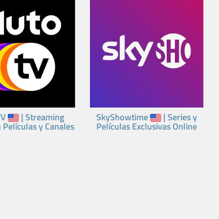
TV
| Streaming
SkyShowtime
| Series y
n Películas y Canales
Películas Exclusivas Online