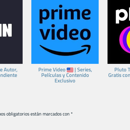
e Autor,
Prime Video
| Series,
Pluto 
ndiente
Películas y Contenido
Gratis co
Exclusivo
os obligatorios están marcados con
*