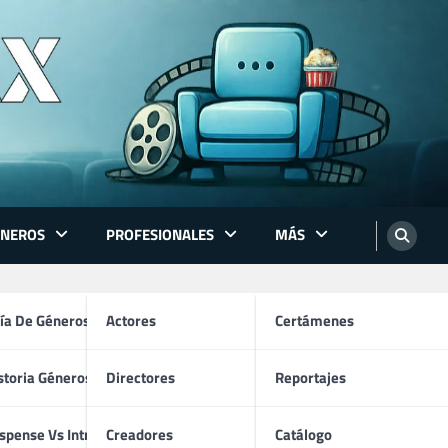
ÉNEROS
PROFESIONALES
MÁS
ón
ía De Géneros
Actores
Certámenes
storia Géneros TV
Directores
Reportajes
os
spense Vs Intriga
Creadores
Catálogo