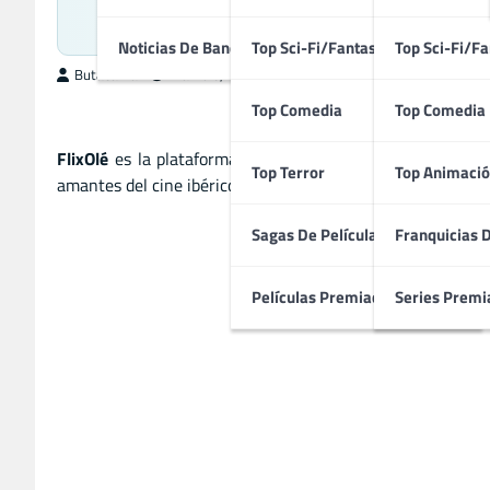
Noticias De Bandas Sonoras
Top Sci-Fi/Fantasía
Top Sci-Fi/Fa
ButacaMax
marzo 6, 2025
Top Comedia
Top Comedia
FlixOlé
es la plataforma de streaming dedicada al cine es
Top Terror
Top Animació
amantes del cine ibérico. Disfruta películas remasterizadas
Sagas De Películas
Franquicias 
Películas Premiadas
Series Premi