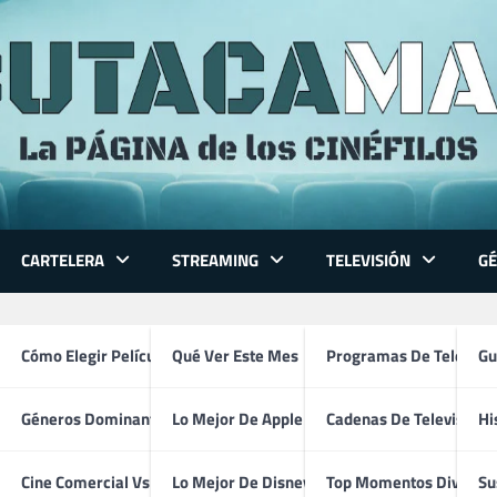
CARTELERA
STREAMING
TELEVISIÓN
G
 Series
Cómo Elegir Película
Qué Ver Este Mes
Programas De Televisi
Gu
Géneros Dominantes
Lo Mejor De Apple TV
Cadenas De Televisión
Hi
FlixOlé
ventura
Cine Comercial Vs Autor
Lo Mejor De Disney+
Top Momentos Divertid
Su