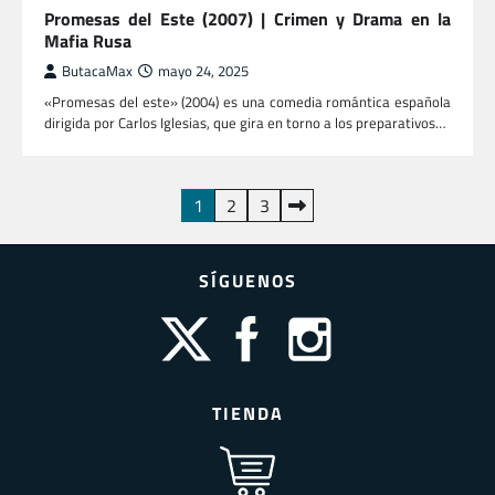
Promesas del Este (2007) | Crimen y Drama en la
Mafia Rusa
ButacaMax
mayo 24, 2025
«Promesas del este» (2004) es una comedia romántica española
dirigida por Carlos Iglesias, que gira en torno a los preparativos…
Paginación
1
2
3
de
entradas
SÍGUENOS
TIENDA