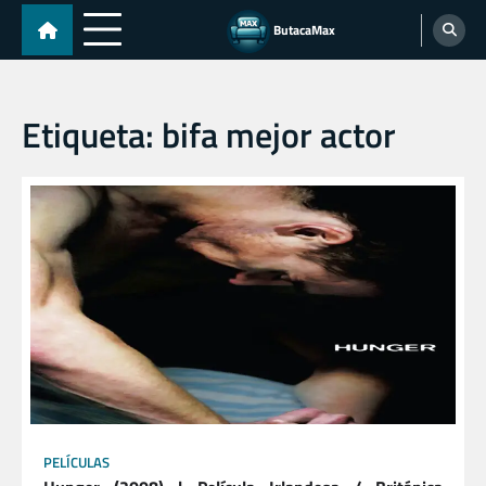
Skip
ButacaMax
to
content
Etiqueta:
bifa mejor actor
PELÍCULAS