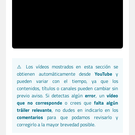
⚠️ Los vídeos mostrados en esta sección se
obtienen automáticamente desde
YouTube
y
pueden variar con el tiempo, ya que los
contenidos, títulos o canales pueden cambiar sin
previo aviso. Si detectas algún
error
, un
vídeo
que no corresponde
o crees que
falta algún
tráiler relevante
, no dudes en indicarlo en los
comentarios
para que podamos revisarlo y
corregirlo a la mayor brevedad posible.