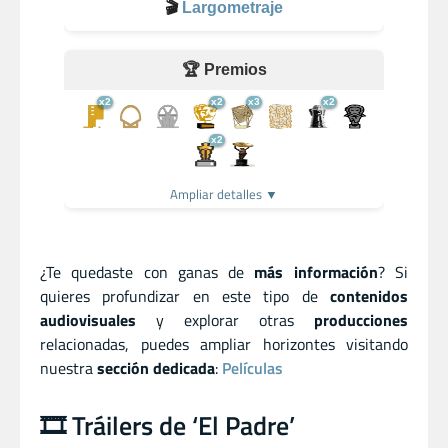
🎬
Largometraje
🏆 Premios
x2
x2
x3
x2
x2
Ampliar detalles ▼
¿Te quedaste con ganas de
más información
? Si
quieres profundizar en este tipo de
contenidos
audiovisuales
y explorar otras
producciones
relacionadas, puedes ampliar horizontes visitando
nuestra
sección dedicada
:
Películas
🎞️ Tráilers de ‘El Padre’