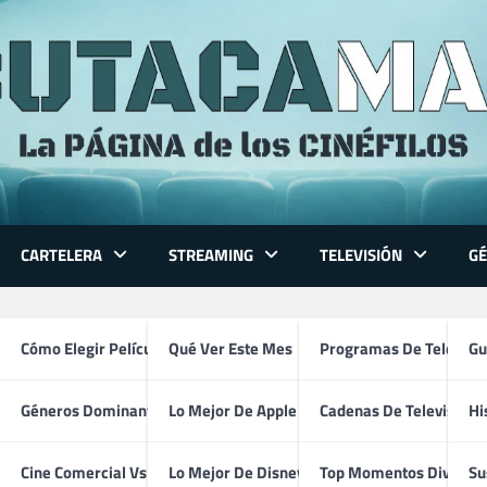
CARTELERA
STREAMING
TELEVISIÓN
G
 Series
Cómo Elegir Película
Qué Ver Este Mes
Programas De Televisi
Gu
Géneros Dominantes
Lo Mejor De Apple TV
Cadenas De Televisión
Hi
Lo + Plus (1995 – 1996)
ventura
Cine Comercial Vs Autor
Lo Mejor De Disney+
Top Momentos Divertid
Su