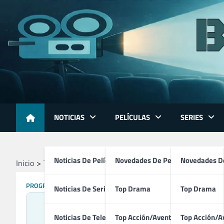
Skip
to
content
NOTICIAS
PELÍCULAS
SERIES
Noticias De Películas
Novedades De Películas
Novedades De
Inicio
Televisión
Programas
Lo + Plus (1995 – 1996)
PROGRAMAS
Noticias De Series
Top Drama
Top Drama
Noticias De Televisión
Top Acción/Aventura
Top Acción/A