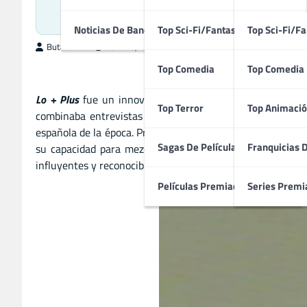
Progr
Noticias De Bandas Sonoras
Top Sci-Fi/Fantasía
Top Sci-Fi/Fa
ButacaMax
abril 28, 2026
Top Comedia
Top Comedia
Lo + Plus
fue un innovador programa de televisión estre
Top Terror
Top Animació
combinaba entrevistas a personajes de actualidad con se
española de la época. Presentado inicialmente por Fernan
Sagas De Películas
Franquicias 
su capacidad para mezclar información y entretenimient
influyentes y reconocibles de Canal+ durante la década de
Películas Premiadas
Series Premi