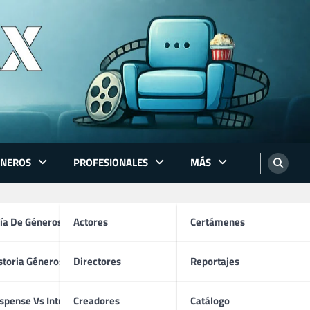
ÉNEROS
PROFESIONALES
MÁS
ón
ía De Géneros
Actores
Certámenes
storia Géneros TV
Directores
Reportajes
os
spense Vs Intriga
Creadores
Catálogo