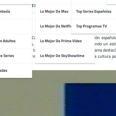
ama Español de Entrenimiento y
ntasía
Lo Mejor De Max
Top Series Españolas
Lo Mejor De Netflix
Top Programas TV
nado en 1995 en Canal+, concebido como la adaptación española
n Adultos
Lo Mejor De Prime Video
cciones culturales, humorísticas y musicales, ofreciendo un est
do Schwartz y más tarde por Máximo Pradera, el programa destacó 
De Series
Lo Mejor De SkyShowtime
o. Gracias a su formato dinámico y su apuesta por la cultura p
 1990.
adas