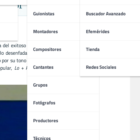
 Humor
Guionistas
Buscador Avanzado
Montadores
Efemérides
 del exitoso formato francés
Nulle Part Ailleurs
. El espacio
Compositores
Tienda
ilo desenfadado y moderno poco habitual en la televisión
por su tono irreverente, sus colaboradores carismáticos y
Cantantes
Redes Sociales
opular,
Lo + Plus
se convirtió en uno de los espacios más
Grupos
Fotógrafos
Productores
Técnicos