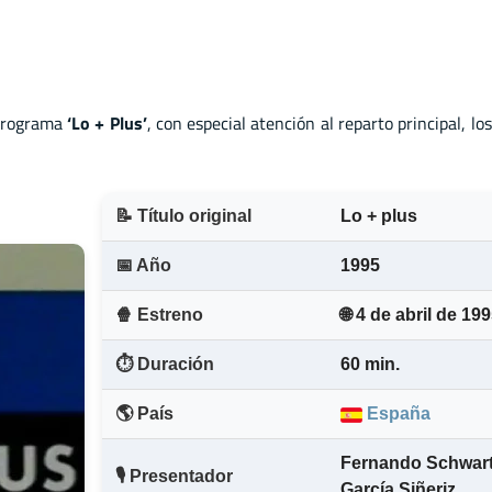
programa
‘Lo + Plus’
, con especial atención al reparto principal, l
📝 Título original
Lo + plus
📅 Año
1995
🍿 Estreno
🌐 4 de abril de 19
⏱️ Duración
60 min.
🌎 País
España
Fernando Schwar
🎙️ Presentador
García Siñeriz