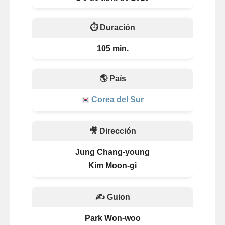
⏱️ Duración
105 min.
🌎 País
Corea del Sur
🎥 Dirección
Jung Chang-young
Kim Moon-gi
✍️ Guion
Park Won-woo