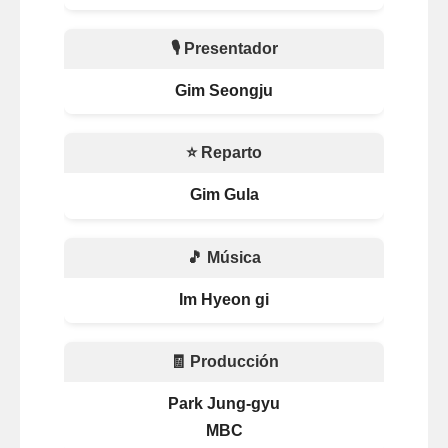
🎙️ Presentador
Gim Seongju
⭐ Reparto
Gim Gula
🎵 Música
Im Hyeon gi
🧾 Producción
Park Jung-gyu
MBC