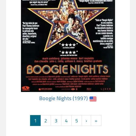
Boogie Nights (1997)
1
2
3
4
5
›
»