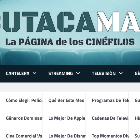
CARTELERA
STREAMING
TELEVISIÓN
G
 Series
Cómo Elegir Película
Qué Ver Este Mes
Programas De Televisi
Gu
PRODUCTORES
TÉCNICOS
Géneros Dominantes
Lo Mejor De Apple TV
Cadenas De Televisión
Hi
Álex de la Iglesia
ventura
Cine Comercial Vs Autor
Lo Mejor De Disney+
Top Momentos Divertid
Su