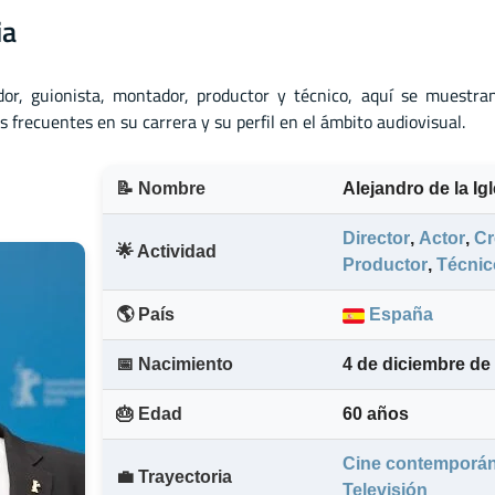
ia
dor
,
guionista
,
montador
,
productor
y
técnico, aquí se muestra
 frecuentes en su carrera y su perfil en el ámbito audiovisual.
📝 Nombre
Alejandro de la I
Director
,
Actor
,
Cr
🌟 Actividad
Productor
,
Técnic
🌎 País
España
📅 Nacimiento
4 de diciembre de
🎂 Edad
60 años
Cine contemporá
💼 Trayectoria
Televisión