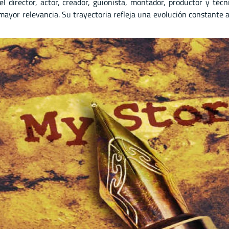
el director
,
actor
,
creador
,
guionista
,
montador
,
productor
y
técn
yor relevancia. Su trayectoria refleja una evolución constante a l