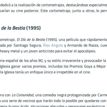
e dedicó a la realización de cortometrajes, destacándose especial
arían su cine posterior. Este cortometraje, junto a otros, le pe
 de la Bestia
(1995)
rgometraje,
El Día de la Bestia
(1995), una película que rápidamente 
izada por Santiago Segura,
Álex Angulo
y Armando de Razza, cuent
heavy metal y un joven anticristo para evitar el apocalipsis.
ine español de los años 90, y su estilo irreverente y provocador la 
Iglesia ganar varios premios, incluidos los Premios Goya a Mejor 
 la Iglesia tenía un enfoque único e irrepetible en el cine.
era con
La Comunidad
, una comedia negra protagonizada por Carme
 una serie de vecinos que harán todo lo posible por quedarse con é
lesia: humor ácido, situaciones absurdas y personajes excéntricos.