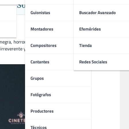
tica Social
Guionistas
Buscador Avanzado
Montadores
Efemérides
gra, horror y sátira social, ha cautivado a la crítica y al
Compositores
Tienda
irreverente y cómica. Su cine, a menudo provocador, sigue
Cantantes
Redes Sociales
Grupos
Fotógrafos
Productores
Técnicos