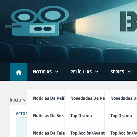
Skip
to
content
NOTICIAS
PELÍCULAS
SERIES
Noticias De Películas
Novedades De Películas
Novedades De
Inicio
Profesionales
Directores
Álex de la Iglesia
ACTORES
CREADORES
DIRECTORES
GUIONISTAS
MONTADORES
Noticias De Series
Top Drama
Top Drama
Noticias De Televisión
Top Acción/Aventura
Top Acción/A