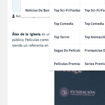
El Cineast
Noticias De Bandas Sonoras
Top Sci-Fi/Fantasía
Top Sci-Fi/Fa
ButacaMax
marzo 18, 2025
Top Comedia
Top Comedia
Álex de la Iglesia
es uno de los cineastas más audaces y or
Top Terror
Top Animació
público. Películas como
El día de la bestia
y
La comunidad
son
siendo un referente en el cine español contemporáneo.
Sagas De Películas
Franquicias 
Películas Premiadas
Series Premi