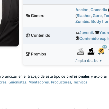
Acción
,
Comedia
🎭 Género
(
Slasher
,
Gore
,
Te
Zombis
,
Body hor
🎒
,
🎓
Juvenil
Youn
📦 Contenido
🔞
Contenido explí
x2
🏆 Premios
Ampliar detalles ▼
profundizar en el trabajo de este tipo de
profesionales
y explorar
ores
,
Guionistas
,
Montadores
,
Productores
,
Técnicos