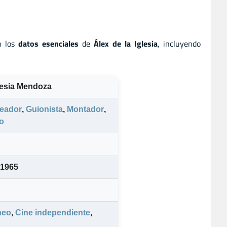
n los
datos esenciales
de
Álex de la Iglesia
, incluyendo
glesia Mendoza
eador
,
Guionista
,
Montador
,
o
 1965
neo
,
Cine independiente
,