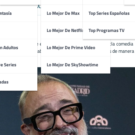
a Que Mezcla Comedia, Horror y Crí
ntasía
Lo Mejor De Max
Top Series Españolas
Lo Mejor De Netflix
Top Programas TV
iginales del cine español. Su estilo único, que mezcla comedia ne
n Adultos
Lo Mejor De Prime Video
 ejemplos de su habilidad para abordar temas oscuros de manera 
De Series
Lo Mejor De SkyShowtime
adas