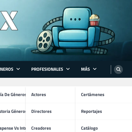
ÉNEROS
PROFESIONALES
MÁS
ón
ía De Géneros
Actores
Certámenes
storia Géneros TV
Directores
Reportajes
os
spense Vs Intriga
Creadores
Catálogo