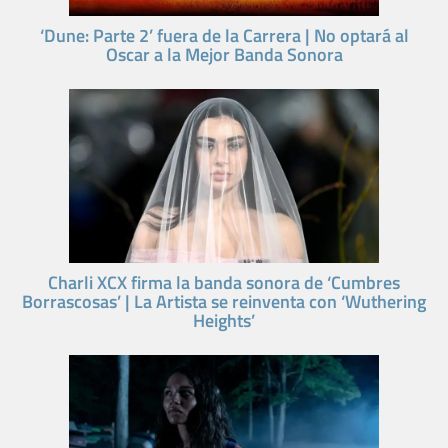
‘Dune: Parte 2’ fuera de la Carrera | No optará al
Oscar a la Mejor Banda Sonora
Charli XCX firma la banda sonora de ‘Cumbres
Borrascosas’ | La Artista se reinventa con ‘Wuthering
Heights’