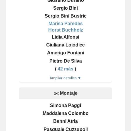
Giustino Durano
Sergio Bini
Sergio Bini Bustric
Marisa Paredes
Horst Buchholz
Lidia Alfonsi
Giuliana Lojodice
Amerigo Fontani
Pietro De Silva
(
42 más
)
Ampliar detalles ▼
✂️ Montaje
Simona Paggi
Maddalena Colombo
Benni Atria
Pasquale Cuzzupoli