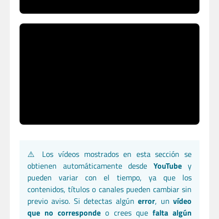
⚠️ Los vídeos mostrados en esta sección se
obtienen automáticamente desde
YouTube
y
pueden variar con el tiempo, ya que los
contenidos, títulos o canales pueden cambiar sin
previo aviso. Si detectas algún
error
, un
vídeo
que no corresponde
o crees que
falta algún