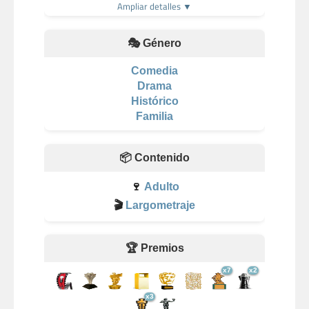
Ampliar detalles ▼
🎭 Género
Comedia
Drama
Histórico
Familia
📦 Contenido
🍷
Adulto
🎬
Largometraje
🏆 Premios
x7
x2
x3