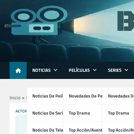
Skip
to
content
NOTICIAS
PELÍCULAS
SERIES
Noticias De Películas
Novedades De Películas
Novedades De
Inicio
Profesionales
Actores
Adrien Brody
ACTORES
PRODUCTORES
Noticias De Series
Top Drama
Top Drama
Noticias De Televisión
Top Acción/Aventura
Top Acción/A