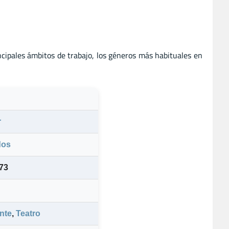
ncipales ámbitos de trabajo, los géneros más habituales en
r
dos
973
nte
,
Teatro