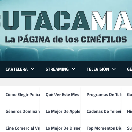
CARTELERA
STREAMING
TELEVISIÓN
G
 Series
Cómo Elegir Película
Qué Ver Este Mes
Programas De Televisi
Gu
Géneros Dominantes
Lo Mejor De Apple TV
Cadenas De Televisión
Hi
Adrien Brody
ventura
Cine Comercial Vs Autor
Lo Mejor De Disney+
Top Momentos Divertid
Su