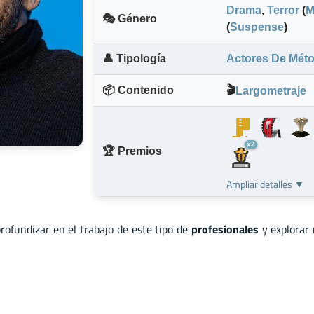
Drama
,
Terror
(
M
🎭 Género
(
Suspense
)
👤 Tipología
Actores De Mét
📦 Contenido
🎬
Largometraje
x2
🏆 Premios
Ampliar detalles ▼
profundizar en el trabajo de este tipo de
profesionales
y explorar