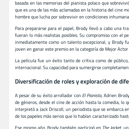
basada en las memorias del pianista polaco que sobreviv
que es una de las más aclamadas en la historia del cine mo
hombre que lucha por sobrevivir en condiciones inhumana
Para prepararse para el papel, Brody llevó a cabo una t
fueran lo más realistas posibles. Su compromiso con el pe
inmediatamente como un talento excepcional, y Brody fue
joven en ganar este premio en la categoría de Mejor Acto
La película fue un éxito tanto de crítica como de público
internacional. Su capacidad para sumergirse completamente
Diversificación de roles y exploración de di
A pesar de su éxito arrollador con
El Pianista
, Adrien Brody
de géneros, desde el cine de acción hasta la comedia, lo q
interpretó a Jack Driscoll, un periodista que se embarca e
de los papeles más serios que lo habían caracterizado hast
Ese mismo año, Brody también participó en
The Jacket
, un