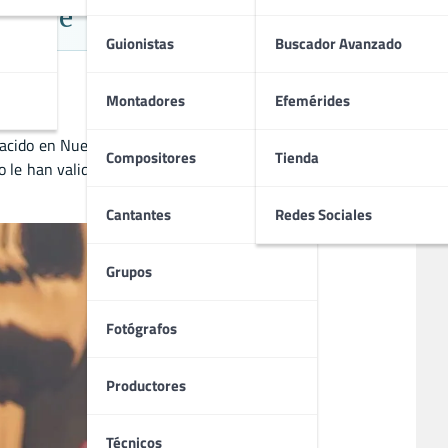
l Cine
Guionistas
Buscador Avanzado
Montadores
Efemérides
 Nacido en Nueva York, Brody comenzó su carrera en el cine
Compositores
Tienda
to le han valido el reconocimiento internacional y una base
Cantantes
Redes Sociales
Grupos
Fotógrafos
Productores
Técnicos