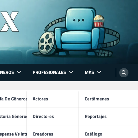
ÉNEROS
PROFESIONALES
MÁS
ón
ía De Géneros
Actores
Certámenes
storia Géneros TV
Directores
Reportajes
os
spense Vs Intriga
Creadores
Catálogo