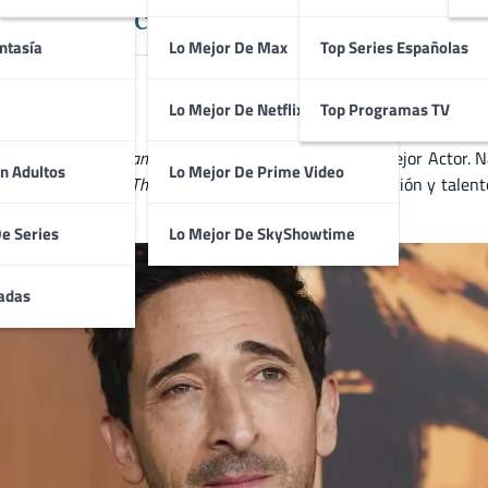
or del Oscar y su Versatilidad en e
ntasía
Lo Mejor De Max
Top Series Españolas
Lo Mejor De Netflix
Top Programas TV
 su papel en
The Pianist
, por el cual ganó el Oscar al Mejor Actor.
n Adultos
Lo Mejor De Prime Video
illage
,
King Kong
y
The Grand Budapest Hotel
. Su dedicación y talen
De Series
Lo Mejor De SkyShowtime
adas