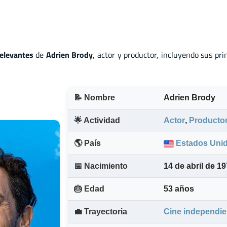
elevantes
de
Adrien Brody
, actor
y
productor, incluyendo sus pri
📝 Nombre
Adrien Brody
🌟 Actividad
Actor
,
Producto
🌎 País
Estados Uni
📅 Nacimiento
14 de abril de 1
🎂 Edad
53 años
💼 Trayectoria
Cine independie