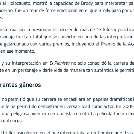
ió al Holocausto, mostró la capacidad de Brody para interpretar 
derno, fue un tour de force emocional en el que Brody pasó por un
s.
ransformación impresionante, perdiendo más de 13 kilos y practic
rsonaje fue tan total que se convirtió en una de las interpretacio
 galardonado con varios premios, incluyendo el Premio de la Acad
r en ese momento.
, y su interpretación en
El Pianista
no solo consolidó la carrera de
 en un personaje y darle vida de manera tan auténtica le permitió 
ferentes géneros
 no permitió que su carrera se encasillara en papeles dramáticos 
ue le ha permitido demostrar su versatilidad como actor. En 2005,
n una peligrosa aventura en una isla remota. La película fue un éx
a entonces.
 thriller psicológico en el que interpretaba a un hombre que, tr