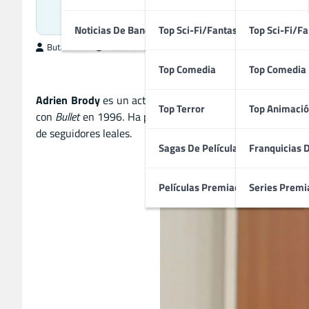
Ganad
Noticias De Bandas Sonoras
Top Sci-Fi/Fantasía
Top Sci-Fi/Fa
ButacaMax
febrero 28, 2025
Top Comedia
Top Comedia
Adrien Brody
es un actor estadounidense reconocido por
Top Terror
Top Animació
con
Bullet
en 1996. Ha participado en películas como
The V
de seguidores leales.
Sagas De Películas
Franquicias 
Películas Premiadas
Series Premi