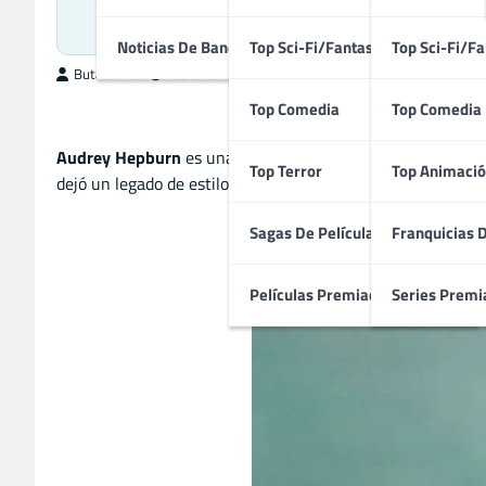
B
Noticias De Bandas Sonoras
Top Sci-Fi/Fantasía
Top Sci-Fi/Fa
ButacaMax
febrero 22, 2025
Top Comedia
Top Comedia
Audrey Hepburn
es una de las actrices más elegantes y a
Top Terror
Top Animació
dejó un legado de estilo y talento, convirtiéndose en un íc
Sagas De Películas
Franquicias 
Películas Premiadas
Series Premi