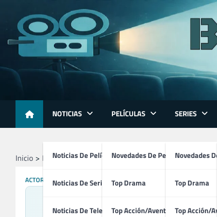
Skip
to
content
NOTICIAS
PELÍCULAS
SERIES
Noticias De Películas
Novedades De Películas
Novedades De
Inicio
Profesionales
Actores
Audrey Hepburn
ACTORES
Noticias De Series
Top Drama
Top Drama
Noticias De Televisión
Top Acción/Aventura
Top Acción/A