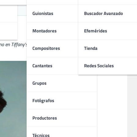
ne
Guionistas
Buscador Avanzado
Montadores
Efemérides
o en Tiffany’s
,
Mi bella dama
y
Sola en la oscuridad
, Hepburn
Compositores
Tienda
Cantantes
Redes Sociales
Grupos
Fotógrafos
Productores
Técnicos