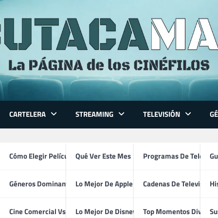
CARTELERA
STREAMING
TELEVISIÓN
G
 Series
Cómo Elegir Película
Qué Ver Este Mes
Programas De Televisi
Gu
Géneros Dominantes
Lo Mejor De Apple TV
Cadenas De Televisión
Hi
Audrey Hepburn
ventura
Cine Comercial Vs Autor
Lo Mejor De Disney+
Top Momentos Divertid
Su