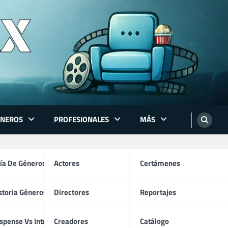
ÉNEROS
PROFESIONALES
MÁS
ón
ía De Géneros
Actores
Certámenes
storia Géneros TV
Directores
Reportajes
os
spense Vs Intriga
Creadores
Catálogo