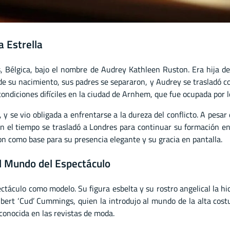
a Estrella
Bélgica, bajo el nombre de Audrey Kathleen Ruston. Era hija de
de su nacimiento, sus padres se separaron, y Audrey se trasladó c
ondiciones difíciles en la ciudad de Arnhem, que fue ocupada por l
y se vio obligada a enfrentarse a la dureza del conflicto. A pesar 
con el tiempo se trasladó a Londres para continuar su formación e
ron como base para su presencia elegante y su gracia en pantalla.
l Mundo del Espectáculo
áculo como modelo. Su figura esbelta y su rostro angelical la hic
bert ‘Cud’ Cummings, quien la introdujo al mundo de la alta costu
 conocida en las revistas de moda.