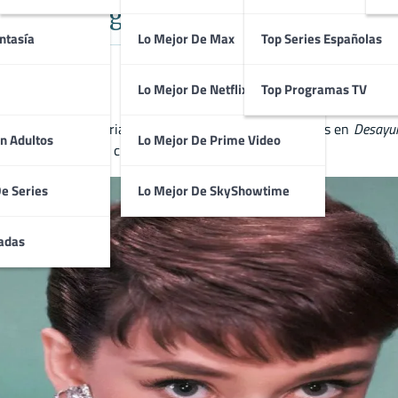
elleza, Elegancia y Talento en el Ci
ntasía
Lo Mejor De Max
Top Series Españolas
Lo Mejor De Netflix
Top Programas TV
doradas de la historia del cine. Con papeles memorables en
Desayun
n Adultos
Lo Mejor De Prime Video
ono de la moda y el cine.
De Series
Lo Mejor De SkyShowtime
adas