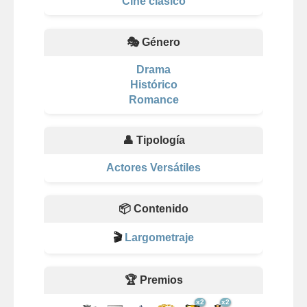
Cine clásico
🎭 Género
Drama
Histórico
Romance
👤 Tipología
Actores Versátiles
📦 Contenido
🎬
Largometraje
🏆 Premios
x2
x2